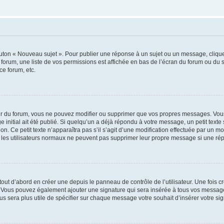
outon « Nouveau sujet ». Pour publier une réponse à un sujet ou un message, cliqu
 forum, une liste de vos permissions est affichée en bas de l’écran du forum ou du
ce forum, etc.
r du forum, vous ne pouvez modifier ou supprimer que vos propres messages. Vou
 initial ait été publié. Si quelqu’un a déjà répondu à votre message, un petit text
ion. Ce petit texte n’apparaîtra pas s’il s’agit d’une modification effectuée par un 
ue les utilisateurs normaux ne peuvent pas supprimer leur propre message si une ré
ut d’abord en créer une depuis le panneau de contrôle de l’utilisateur. Une fois c
ure. Vous pouvez également ajouter une signature qui sera insérée à tous vos mess
 vous sera plus utile de spécifier sur chaque message votre souhait d’insérer votre si