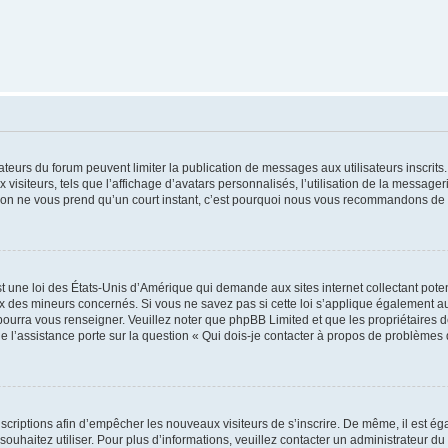
trateurs du forum peuvent limiter la publication de messages aux utilisateurs inscri
visiteurs, tels que l’affichage d’avatars personnalisés, l’utilisation de la messager
ription ne vous prend qu’un court instant, c’est pourquoi nous vous recommandons de l
t une loi des États-Unis d’Amérique qui demande aux sites internet collectant pot
 des mineurs concernés. Si vous ne savez pas si cette loi s’applique également au
 pourra vous renseigner. Veuillez noter que phpBB Limited et que les propriétaires
ue l’assistance porte sur la question « Qui dois-je contacter à propos de problèmes 
inscriptions afin d’empêcher les nouveaux visiteurs de s’inscrire. De même, il est é
s souhaitez utiliser. Pour plus d’informations, veuillez contacter un administrateur du