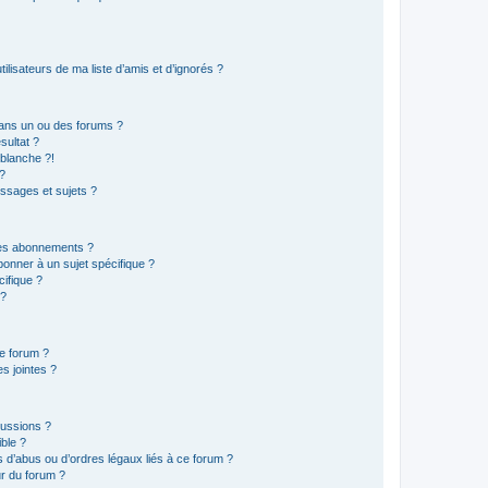
lisateurs de ma liste d’amis et d’ignorés ?
ans un ou des forums ?
sultat ?
blanche ?!
?
ssages et sujets ?
t les abonnements ?
onner à un sujet spécifique ?
ifique ?
 ?
ce forum ?
s jointes ?
cussions ?
ible ?
 d’abus ou d’ordres légaux liés à ce forum ?
r du forum ?