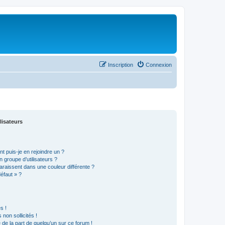
Inscription
Connexion
lisateurs
t puis-je en rejoindre un ?
 groupe d’utilisateurs ?
araissent dans une couleur différente ?
défaut » ?
s !
non sollicités !
e de la part de quelqu’un sur ce forum !