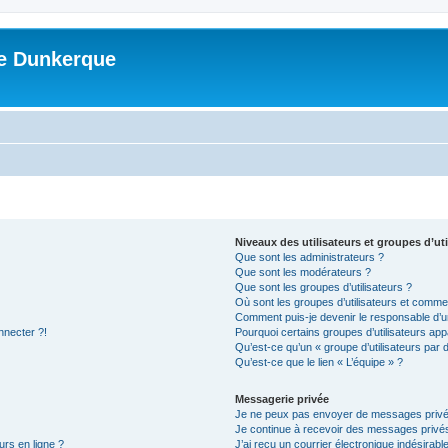
me Dunkerque
Niveaux des utilisateurs et groupes d’uti
Que sont les administrateurs ?
Que sont les modérateurs ?
Que sont les groupes d’utilisateurs ?
Où sont les groupes d’utilisateurs et commen
Comment puis-je devenir le responsable d’un
nnecter ?!
Pourquoi certains groupes d’utilisateurs app
Qu’est-ce qu’un « groupe d’utilisateurs par 
Qu’est-ce que le lien « L’équipe » ?
Messagerie privée
Je ne peux pas envoyer de messages privé
Je continue à recevoir des messages privés 
urs en ligne ?
J’ai reçu un courrier électronique indésirabl