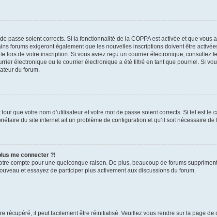
t de passe soient corrects. Si la fonctionnalité de la COPPA est activée et que vous 
ains forums exigeront également que les nouvelles inscriptions doivent être activée
te lors de votre inscription. Si vous aviez reçu un courrier électronique, consultez l
r électronique ou le courrier électronique a été filtré en tant que pourriel. Si vo
rateur du forum.
out que votre nom d’utilisateur et votre mot de passe soient corrects. Si tel est le
iétaire du site internet ait un problème de configuration et qu’il soit nécessaire de l
 plus me connecter ?!
votre compte pour une quelconque raison. De plus, beaucoup de forums suppriment pér
 nouveau et essayez de participer plus activement aux discussions du forum.
 récupéré, il peut facilement être réinitialisé. Veuillez vous rendre sur la page de