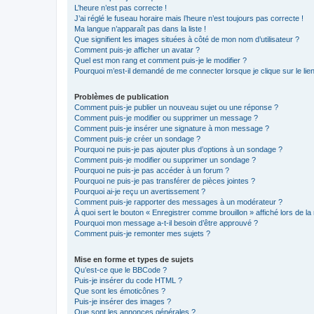
L’heure n’est pas correcte !
J’ai réglé le fuseau horaire mais l’heure n’est toujours pas correcte !
Ma langue n’apparaît pas dans la liste !
Que signifient les images situées à côté de mon nom d’utilisateur ?
Comment puis-je afficher un avatar ?
Quel est mon rang et comment puis-je le modifier ?
Pourquoi m’est-il demandé de me connecter lorsque je clique sur le lien 
Problèmes de publication
Comment puis-je publier un nouveau sujet ou une réponse ?
Comment puis-je modifier ou supprimer un message ?
Comment puis-je insérer une signature à mon message ?
Comment puis-je créer un sondage ?
Pourquoi ne puis-je pas ajouter plus d’options à un sondage ?
Comment puis-je modifier ou supprimer un sondage ?
Pourquoi ne puis-je pas accéder à un forum ?
Pourquoi ne puis-je pas transférer de pièces jointes ?
Pourquoi ai-je reçu un avertissement ?
Comment puis-je rapporter des messages à un modérateur ?
À quoi sert le bouton « Enregistrer comme brouillon » affiché lors de la 
Pourquoi mon message a-t-il besoin d’être approuvé ?
Comment puis-je remonter mes sujets ?
Mise en forme et types de sujets
Qu’est-ce que le BBCode ?
Puis-je insérer du code HTML ?
Que sont les émoticônes ?
Puis-je insérer des images ?
Que sont les annonces générales ?