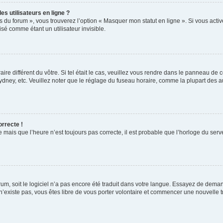
s utilisateurs en ligne ?
s du forum », vous trouverez l’option « Masquer mon statut en ligne ». Si vous activ
é comme étant un utilisateur invisible.
aire différent du vôtre. Si tel était le cas, veuillez vous rendre dans le panneau de co
ey, etc. Veuillez noter que le réglage du fuseau horaire, comme la plupart des autr
orrecte !
 mais que l’heure n’est toujours pas correcte, il est probable que l’horloge du serve
orum, soit le logiciel n’a pas encore été traduit dans votre langue. Essayez de deman
 n’existe pas, vous êtes libre de vous porter volontaire et commencer une nouvelle t