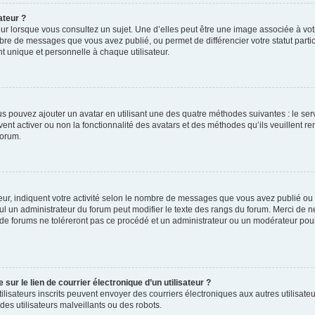
ateur ?
ur lorsque vous consultez un sujet. Une d’elles peut être une image associée à vo
mbre de messages que vous avez publié, ou permet de différencier votre statut parti
 unique et personnelle à chaque utilisateur.
ous pouvez ajouter un avatar en utilisant une des quatre méthodes suivantes : le serv
ent activer ou non la fonctionnalité des avatars et des méthodes qu’ils veuillent ren
forum.
ur, indiquent votre activité selon le nombre de messages que vous avez publié ou id
eul un administrateur du forum peut modifier le texte des rangs du forum. Merci de 
de forums ne toléreront pas ce procédé et un administrateur ou un modérateur pou
ur le lien de courrier électronique d’un utilisateur ?
s utilisateurs inscrits peuvent envoyer des courriers électroniques aux autres utili
es utilisateurs malveillants ou des robots.