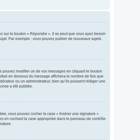
ez sur le bouton « Répondre ». Il se peut que vous ayez besoin
 sujet. Par exemple : vous pouvez publier de nouveaux sujets
s pouvez modifier un de vos messages en cliquant le bouton
e situé en dessous du message affichera le nombre de fois que
modérateur ou un administrateur, bien qu’ils puissent rédiger une
ponse a été publiée.
réée, vous pouvez cocher la case « Insérer une signature »
ages en cochant la case appropriée dans le panneau de contrôle
gnature.