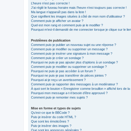
L’heure n’est pas correcte !
J’ai réglé le fuseau horaire mais l’heure n’est toujours pas correcte !
Ma langue n’apparaît pas dans la liste !
Que signifient les images situées à côté de mon nom d’utilisateur ?
Comment puis-je afficher un avatar ?
Quel est mon rang et comment puis-je le modifier ?
Pourquoi m’est-il demandé de me connecter lorsque je clique sur le lien 
Problèmes de publication
Comment puis-je publier un nouveau sujet ou une réponse ?
Comment puis-je modifier ou supprimer un message ?
Comment puis-je insérer une signature à mon message ?
Comment puis-je créer un sondage ?
Pourquoi ne puis-je pas ajouter plus d’options à un sondage ?
Comment puis-je modifier ou supprimer un sondage ?
Pourquoi ne puis-je pas accéder à un forum ?
Pourquoi ne puis-je pas transférer de pièces jointes ?
Pourquoi ai-je reçu un avertissement ?
Comment puis-je rapporter des messages à un modérateur ?
À quoi sert le bouton « Enregistrer comme brouillon » affiché lors de la 
Pourquoi mon message a-t-il besoin d’être approuvé ?
Comment puis-je remonter mes sujets ?
Mise en forme et types de sujets
Qu’est-ce que le BBCode ?
Puis-je insérer du code HTML ?
Que sont les émoticônes ?
Puis-je insérer des images ?
Que sont les annonces générales ?