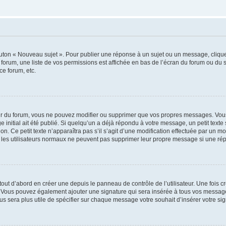
outon « Nouveau sujet ». Pour publier une réponse à un sujet ou un message, cliqu
 forum, une liste de vos permissions est affichée en bas de l’écran du forum ou du
ce forum, etc.
r du forum, vous ne pouvez modifier ou supprimer que vos propres messages. Vou
 initial ait été publié. Si quelqu’un a déjà répondu à votre message, un petit text
ion. Ce petit texte n’apparaîtra pas s’il s’agit d’une modification effectuée par un 
ue les utilisateurs normaux ne peuvent pas supprimer leur propre message si une ré
ut d’abord en créer une depuis le panneau de contrôle de l’utilisateur. Une fois c
ure. Vous pouvez également ajouter une signature qui sera insérée à tous vos mess
 vous sera plus utile de spécifier sur chaque message votre souhait d’insérer votre si