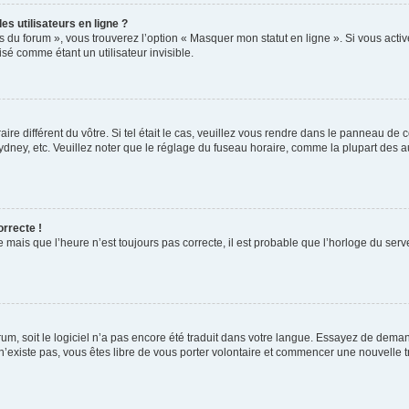
s utilisateurs en ligne ?
s du forum », vous trouverez l’option « Masquer mon statut en ligne ». Si vous activ
é comme étant un utilisateur invisible.
aire différent du vôtre. Si tel était le cas, veuillez vous rendre dans le panneau de co
ey, etc. Veuillez noter que le réglage du fuseau horaire, comme la plupart des autr
orrecte !
 mais que l’heure n’est toujours pas correcte, il est probable que l’horloge du serve
orum, soit le logiciel n’a pas encore été traduit dans votre langue. Essayez de deman
 n’existe pas, vous êtes libre de vous porter volontaire et commencer une nouvelle t