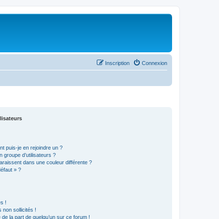
Inscription
Connexion
lisateurs
t puis-je en rejoindre un ?
 groupe d’utilisateurs ?
araissent dans une couleur différente ?
défaut » ?
s !
non sollicités !
e de la part de quelqu’un sur ce forum !