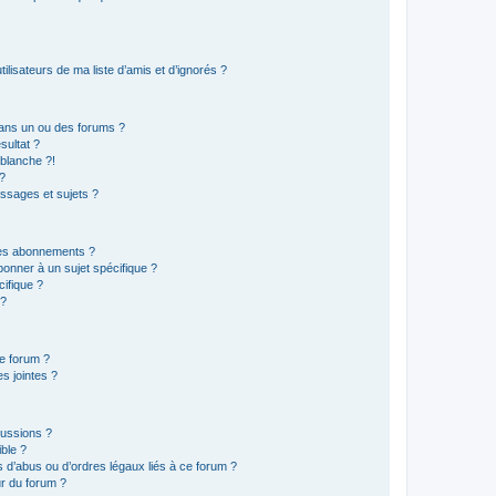
lisateurs de ma liste d’amis et d’ignorés ?
ans un ou des forums ?
sultat ?
blanche ?!
?
ssages et sujets ?
t les abonnements ?
onner à un sujet spécifique ?
ifique ?
 ?
ce forum ?
s jointes ?
cussions ?
ible ?
 d’abus ou d’ordres légaux liés à ce forum ?
r du forum ?