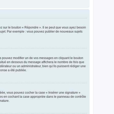
ez sur le bouton « Répondre ». Il se peut que vous ayez besoin
 sujet. Par exemple : vous pouvez publier de nouveaux sujets
s pouvez modifier un de vos messages en cliquant le bouton
e situé en dessous du message affichera le nombre de fois que
modérateur ou un administrateur, bien qu’ils puissent rédiger une
ponse a été publiée.
réée, vous pouvez cocher la case « Insérer une signature »
ages en cochant la case appropriée dans le panneau de contrôle
gnature.