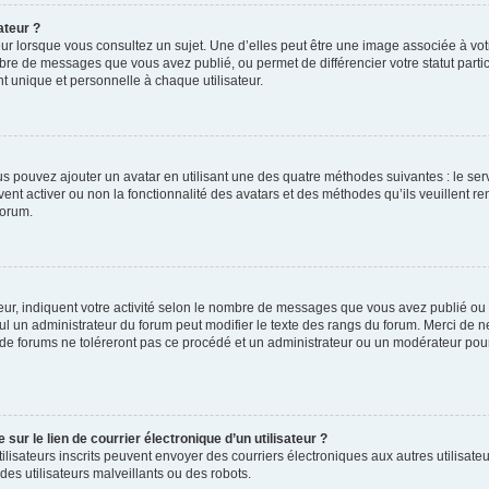
ateur ?
ur lorsque vous consultez un sujet. Une d’elles peut être une image associée à vo
mbre de messages que vous avez publié, ou permet de différencier votre statut parti
 unique et personnelle à chaque utilisateur.
ous pouvez ajouter un avatar en utilisant une des quatre méthodes suivantes : le serv
ent activer ou non la fonctionnalité des avatars et des méthodes qu’ils veuillent ren
forum.
ur, indiquent votre activité selon le nombre de messages que vous avez publié ou id
eul un administrateur du forum peut modifier le texte des rangs du forum. Merci de 
de forums ne toléreront pas ce procédé et un administrateur ou un modérateur pou
ur le lien de courrier électronique d’un utilisateur ?
s utilisateurs inscrits peuvent envoyer des courriers électroniques aux autres utili
es utilisateurs malveillants ou des robots.