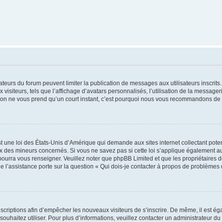
trateurs du forum peuvent limiter la publication de messages aux utilisateurs inscri
visiteurs, tels que l’affichage d’avatars personnalisés, l’utilisation de la messager
ription ne vous prend qu’un court instant, c’est pourquoi nous vous recommandons de l
t une loi des États-Unis d’Amérique qui demande aux sites internet collectant pot
 des mineurs concernés. Si vous ne savez pas si cette loi s’applique également au
 pourra vous renseigner. Veuillez noter que phpBB Limited et que les propriétaires
ue l’assistance porte sur la question « Qui dois-je contacter à propos de problèmes 
inscriptions afin d’empêcher les nouveaux visiteurs de s’inscrire. De même, il est é
s souhaitez utiliser. Pour plus d’informations, veuillez contacter un administrateur du