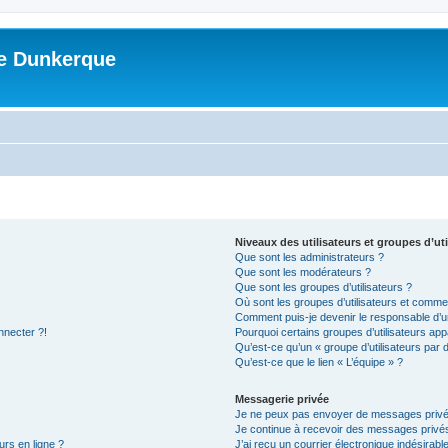
me Dunkerque
Niveaux des utilisateurs et groupes d’uti
Que sont les administrateurs ?
Que sont les modérateurs ?
Que sont les groupes d’utilisateurs ?
Où sont les groupes d’utilisateurs et commen
Comment puis-je devenir le responsable d’un
nnecter ?!
Pourquoi certains groupes d’utilisateurs app
Qu’est-ce qu’un « groupe d’utilisateurs par 
Qu’est-ce que le lien « L’équipe » ?
Messagerie privée
Je ne peux pas envoyer de messages privé
Je continue à recevoir des messages privés 
urs en ligne ?
J’ai reçu un courrier électronique indésirabl