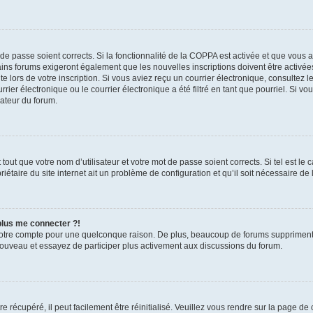
t de passe soient corrects. Si la fonctionnalité de la COPPA est activée et que vous 
ains forums exigeront également que les nouvelles inscriptions doivent être activée
te lors de votre inscription. Si vous aviez reçu un courrier électronique, consultez l
r électronique ou le courrier électronique a été filtré en tant que pourriel. Si vo
rateur du forum.
out que votre nom d’utilisateur et votre mot de passe soient corrects. Si tel est le
iétaire du site internet ait un problème de configuration et qu’il soit nécessaire de l
 plus me connecter ?!
votre compte pour une quelconque raison. De plus, beaucoup de forums suppriment pér
 nouveau et essayez de participer plus activement aux discussions du forum.
 récupéré, il peut facilement être réinitialisé. Veuillez vous rendre sur la page de