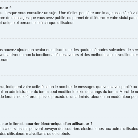
ateur ?
ur lorsque vous consultez un sujet. Une d’elles peut être une image associée à vo
mbre de messages que vous avez publié, ou permet de différencier votre statut parti
 unique et personnelle à chaque utilisateur.
ous pouvez ajouter un avatar en utilisant une des quatre méthodes suivantes : le serv
ent activer ou non la fonctionnalité des avatars et des méthodes qu’ils veuillent ren
forum.
ur, indiquent votre activité selon le nombre de messages que vous avez publié ou id
eul un administrateur du forum peut modifier le texte des rangs du forum. Merci de 
de forums ne toléreront pas ce procédé et un administrateur ou un modérateur pou
ur le lien de courrier électronique d’un utilisateur ?
s utilisateurs inscrits peuvent envoyer des courriers électroniques aux autres utili
es utilisateurs malveillants ou des robots.