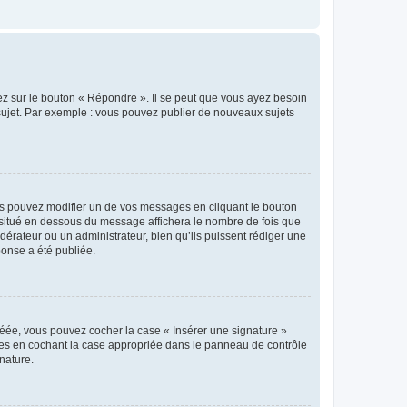
ez sur le bouton « Répondre ». Il se peut que vous ayez besoin
 sujet. Par exemple : vous pouvez publier de nouveaux sujets
s pouvez modifier un de vos messages en cliquant le bouton
e situé en dessous du message affichera le nombre de fois que
modérateur ou un administrateur, bien qu’ils puissent rédiger une
ponse a été publiée.
réée, vous pouvez cocher la case « Insérer une signature »
ages en cochant la case appropriée dans le panneau de contrôle
gnature.