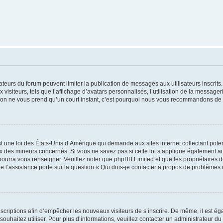
trateurs du forum peuvent limiter la publication de messages aux utilisateurs inscri
visiteurs, tels que l’affichage d’avatars personnalisés, l’utilisation de la messager
ription ne vous prend qu’un court instant, c’est pourquoi nous vous recommandons de l
t une loi des États-Unis d’Amérique qui demande aux sites internet collectant pot
 des mineurs concernés. Si vous ne savez pas si cette loi s’applique également au
 pourra vous renseigner. Veuillez noter que phpBB Limited et que les propriétaires
ue l’assistance porte sur la question « Qui dois-je contacter à propos de problèmes 
inscriptions afin d’empêcher les nouveaux visiteurs de s’inscrire. De même, il est é
s souhaitez utiliser. Pour plus d’informations, veuillez contacter un administrateur du