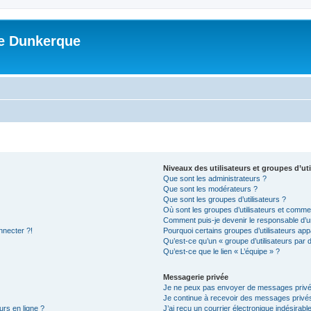
me Dunkerque
Niveaux des utilisateurs et groupes d’uti
Que sont les administrateurs ?
Que sont les modérateurs ?
Que sont les groupes d’utilisateurs ?
Où sont les groupes d’utilisateurs et commen
Comment puis-je devenir le responsable d’un
nnecter ?!
Pourquoi certains groupes d’utilisateurs app
Qu’est-ce qu’un « groupe d’utilisateurs par 
Qu’est-ce que le lien « L’équipe » ?
Messagerie privée
Je ne peux pas envoyer de messages privé
Je continue à recevoir des messages privés 
urs en ligne ?
J’ai reçu un courrier électronique indésirabl