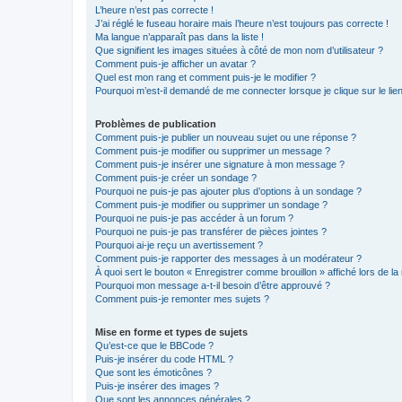
L’heure n’est pas correcte !
J’ai réglé le fuseau horaire mais l’heure n’est toujours pas correcte !
Ma langue n’apparaît pas dans la liste !
Que signifient les images situées à côté de mon nom d’utilisateur ?
Comment puis-je afficher un avatar ?
Quel est mon rang et comment puis-je le modifier ?
Pourquoi m’est-il demandé de me connecter lorsque je clique sur le lien 
Problèmes de publication
Comment puis-je publier un nouveau sujet ou une réponse ?
Comment puis-je modifier ou supprimer un message ?
Comment puis-je insérer une signature à mon message ?
Comment puis-je créer un sondage ?
Pourquoi ne puis-je pas ajouter plus d’options à un sondage ?
Comment puis-je modifier ou supprimer un sondage ?
Pourquoi ne puis-je pas accéder à un forum ?
Pourquoi ne puis-je pas transférer de pièces jointes ?
Pourquoi ai-je reçu un avertissement ?
Comment puis-je rapporter des messages à un modérateur ?
À quoi sert le bouton « Enregistrer comme brouillon » affiché lors de la 
Pourquoi mon message a-t-il besoin d’être approuvé ?
Comment puis-je remonter mes sujets ?
Mise en forme et types de sujets
Qu’est-ce que le BBCode ?
Puis-je insérer du code HTML ?
Que sont les émoticônes ?
Puis-je insérer des images ?
Que sont les annonces générales ?