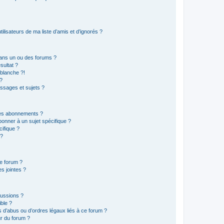
lisateurs de ma liste d’amis et d’ignorés ?
ans un ou des forums ?
sultat ?
blanche ?!
?
ssages et sujets ?
t les abonnements ?
onner à un sujet spécifique ?
ifique ?
 ?
ce forum ?
s jointes ?
cussions ?
ible ?
 d’abus ou d’ordres légaux liés à ce forum ?
r du forum ?