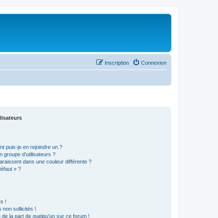
Inscription
Connexion
lisateurs
t puis-je en rejoindre un ?
 groupe d’utilisateurs ?
araissent dans une couleur différente ?
défaut » ?
s !
non sollicités !
e de la part de quelqu’un sur ce forum !