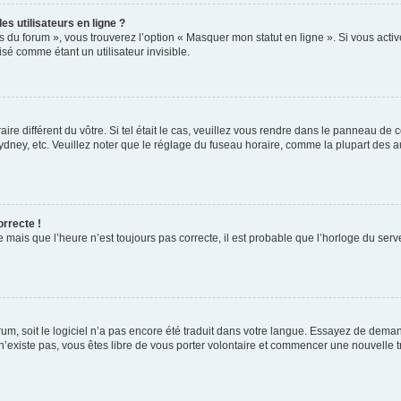
s utilisateurs en ligne ?
s du forum », vous trouverez l’option « Masquer mon statut en ligne ». Si vous activ
é comme étant un utilisateur invisible.
aire différent du vôtre. Si tel était le cas, veuillez vous rendre dans le panneau de co
ey, etc. Veuillez noter que le réglage du fuseau horaire, comme la plupart des autr
orrecte !
 mais que l’heure n’est toujours pas correcte, il est probable que l’horloge du serve
orum, soit le logiciel n’a pas encore été traduit dans votre langue. Essayez de deman
 n’existe pas, vous êtes libre de vous porter volontaire et commencer une nouvelle t