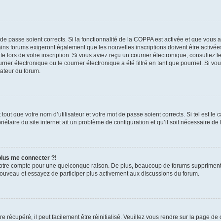
t de passe soient corrects. Si la fonctionnalité de la COPPA est activée et que vous 
ains forums exigeront également que les nouvelles inscriptions doivent être activée
te lors de votre inscription. Si vous aviez reçu un courrier électronique, consultez l
r électronique ou le courrier électronique a été filtré en tant que pourriel. Si vo
rateur du forum.
out que votre nom d’utilisateur et votre mot de passe soient corrects. Si tel est le
iétaire du site internet ait un problème de configuration et qu’il soit nécessaire de l
 plus me connecter ?!
votre compte pour une quelconque raison. De plus, beaucoup de forums suppriment pér
 nouveau et essayez de participer plus activement aux discussions du forum.
 récupéré, il peut facilement être réinitialisé. Veuillez vous rendre sur la page de