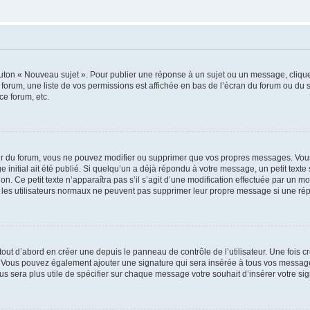
outon « Nouveau sujet ». Pour publier une réponse à un sujet ou un message, cliqu
 forum, une liste de vos permissions est affichée en bas de l’écran du forum ou du
ce forum, etc.
r du forum, vous ne pouvez modifier ou supprimer que vos propres messages. Vou
 initial ait été publié. Si quelqu’un a déjà répondu à votre message, un petit text
ion. Ce petit texte n’apparaîtra pas s’il s’agit d’une modification effectuée par un 
ue les utilisateurs normaux ne peuvent pas supprimer leur propre message si une ré
ut d’abord en créer une depuis le panneau de contrôle de l’utilisateur. Une fois c
ure. Vous pouvez également ajouter une signature qui sera insérée à tous vos mess
 vous sera plus utile de spécifier sur chaque message votre souhait d’insérer votre si