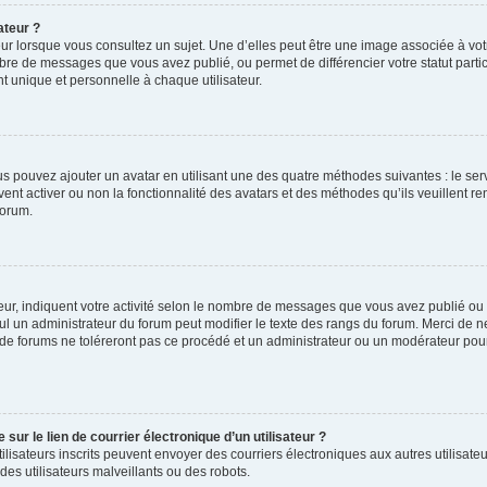
ateur ?
ur lorsque vous consultez un sujet. Une d’elles peut être une image associée à vo
mbre de messages que vous avez publié, ou permet de différencier votre statut parti
 unique et personnelle à chaque utilisateur.
ous pouvez ajouter un avatar en utilisant une des quatre méthodes suivantes : le serv
ent activer ou non la fonctionnalité des avatars et des méthodes qu’ils veuillent ren
forum.
ur, indiquent votre activité selon le nombre de messages que vous avez publié ou id
eul un administrateur du forum peut modifier le texte des rangs du forum. Merci de 
de forums ne toléreront pas ce procédé et un administrateur ou un modérateur pou
ur le lien de courrier électronique d’un utilisateur ?
s utilisateurs inscrits peuvent envoyer des courriers électroniques aux autres utili
es utilisateurs malveillants ou des robots.