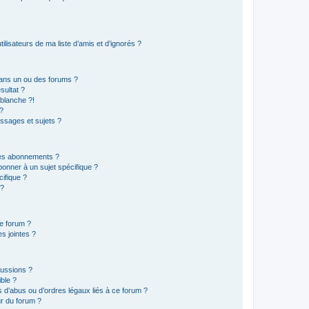
lisateurs de ma liste d’amis et d’ignorés ?
ans un ou des forums ?
sultat ?
blanche ?!
?
ssages et sujets ?
t les abonnements ?
onner à un sujet spécifique ?
ifique ?
 ?
ce forum ?
s jointes ?
cussions ?
ible ?
 d’abus ou d’ordres légaux liés à ce forum ?
r du forum ?