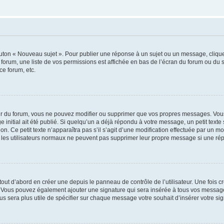
outon « Nouveau sujet ». Pour publier une réponse à un sujet ou un message, cliqu
 forum, une liste de vos permissions est affichée en bas de l’écran du forum ou du
ce forum, etc.
r du forum, vous ne pouvez modifier ou supprimer que vos propres messages. Vou
 initial ait été publié. Si quelqu’un a déjà répondu à votre message, un petit text
ion. Ce petit texte n’apparaîtra pas s’il s’agit d’une modification effectuée par un 
ue les utilisateurs normaux ne peuvent pas supprimer leur propre message si une ré
ut d’abord en créer une depuis le panneau de contrôle de l’utilisateur. Une fois c
ure. Vous pouvez également ajouter une signature qui sera insérée à tous vos mess
 vous sera plus utile de spécifier sur chaque message votre souhait d’insérer votre si