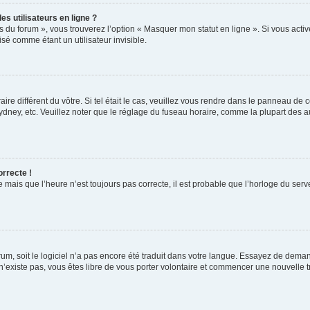
s utilisateurs en ligne ?
s du forum », vous trouverez l’option « Masquer mon statut en ligne ». Si vous activ
é comme étant un utilisateur invisible.
aire différent du vôtre. Si tel était le cas, veuillez vous rendre dans le panneau de co
ey, etc. Veuillez noter que le réglage du fuseau horaire, comme la plupart des autr
orrecte !
 mais que l’heure n’est toujours pas correcte, il est probable que l’horloge du serve
orum, soit le logiciel n’a pas encore été traduit dans votre langue. Essayez de deman
 n’existe pas, vous êtes libre de vous porter volontaire et commencer une nouvelle t