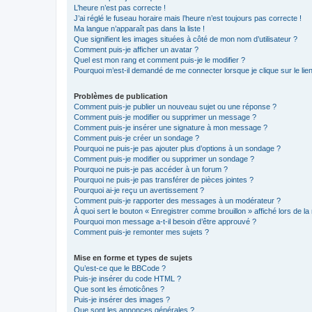
L’heure n’est pas correcte !
J’ai réglé le fuseau horaire mais l’heure n’est toujours pas correcte !
Ma langue n’apparaît pas dans la liste !
Que signifient les images situées à côté de mon nom d’utilisateur ?
Comment puis-je afficher un avatar ?
Quel est mon rang et comment puis-je le modifier ?
Pourquoi m’est-il demandé de me connecter lorsque je clique sur le lien 
Problèmes de publication
Comment puis-je publier un nouveau sujet ou une réponse ?
Comment puis-je modifier ou supprimer un message ?
Comment puis-je insérer une signature à mon message ?
Comment puis-je créer un sondage ?
Pourquoi ne puis-je pas ajouter plus d’options à un sondage ?
Comment puis-je modifier ou supprimer un sondage ?
Pourquoi ne puis-je pas accéder à un forum ?
Pourquoi ne puis-je pas transférer de pièces jointes ?
Pourquoi ai-je reçu un avertissement ?
Comment puis-je rapporter des messages à un modérateur ?
À quoi sert le bouton « Enregistrer comme brouillon » affiché lors de la 
Pourquoi mon message a-t-il besoin d’être approuvé ?
Comment puis-je remonter mes sujets ?
Mise en forme et types de sujets
Qu’est-ce que le BBCode ?
Puis-je insérer du code HTML ?
Que sont les émoticônes ?
Puis-je insérer des images ?
Que sont les annonces générales ?