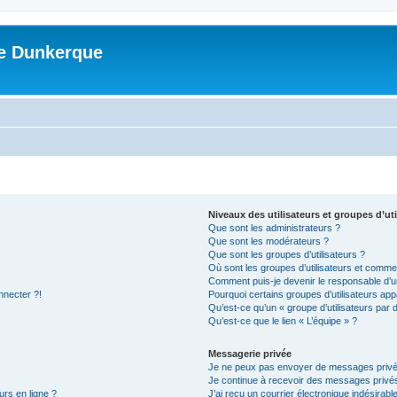
me Dunkerque
Niveaux des utilisateurs et groupes d’uti
Que sont les administrateurs ?
Que sont les modérateurs ?
Que sont les groupes d’utilisateurs ?
Où sont les groupes d’utilisateurs et commen
Comment puis-je devenir le responsable d’un
nnecter ?!
Pourquoi certains groupes d’utilisateurs app
Qu’est-ce qu’un « groupe d’utilisateurs par 
Qu’est-ce que le lien « L’équipe » ?
Messagerie privée
Je ne peux pas envoyer de messages privé
Je continue à recevoir des messages privés 
urs en ligne ?
J’ai reçu un courrier électronique indésirabl