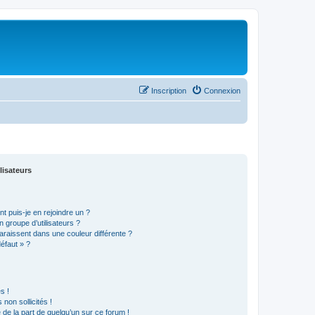
Inscription
Connexion
lisateurs
t puis-je en rejoindre un ?
 groupe d’utilisateurs ?
araissent dans une couleur différente ?
défaut » ?
s !
non sollicités !
e de la part de quelqu’un sur ce forum !