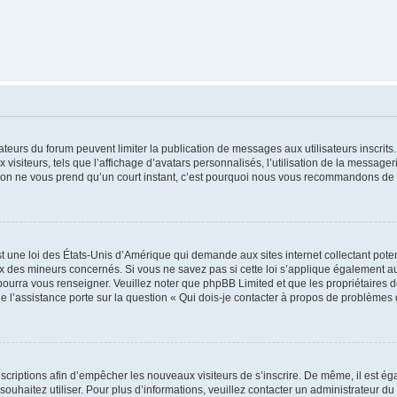
trateurs du forum peuvent limiter la publication de messages aux utilisateurs inscri
visiteurs, tels que l’affichage d’avatars personnalisés, l’utilisation de la messager
ription ne vous prend qu’un court instant, c’est pourquoi nous vous recommandons de l
t une loi des États-Unis d’Amérique qui demande aux sites internet collectant pot
 des mineurs concernés. Si vous ne savez pas si cette loi s’applique également au
 pourra vous renseigner. Veuillez noter que phpBB Limited et que les propriétaires
ue l’assistance porte sur la question « Qui dois-je contacter à propos de problèmes 
inscriptions afin d’empêcher les nouveaux visiteurs de s’inscrire. De même, il est é
s souhaitez utiliser. Pour plus d’informations, veuillez contacter un administrateur du