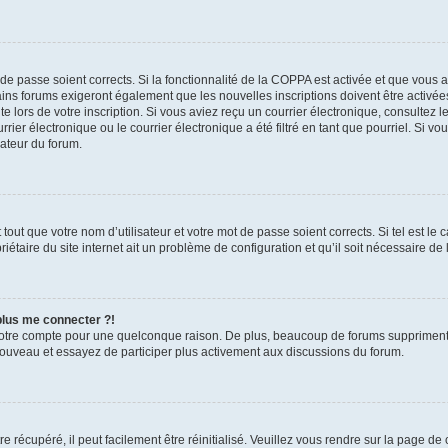
t de passe soient corrects. Si la fonctionnalité de la COPPA est activée et que vous 
ains forums exigeront également que les nouvelles inscriptions doivent être activée
te lors de votre inscription. Si vous aviez reçu un courrier électronique, consultez l
r électronique ou le courrier électronique a été filtré en tant que pourriel. Si vo
rateur du forum.
out que votre nom d’utilisateur et votre mot de passe soient corrects. Si tel est le
iétaire du site internet ait un problème de configuration et qu’il soit nécessaire de l
 plus me connecter ?!
votre compte pour une quelconque raison. De plus, beaucoup de forums suppriment pér
 nouveau et essayez de participer plus activement aux discussions du forum.
 récupéré, il peut facilement être réinitialisé. Veuillez vous rendre sur la page de