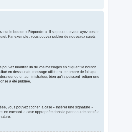
ez sur le bouton « Répondre ». Il se peut que vous ayez besoin
 sujet. Par exemple : vous pouvez publier de nouveaux sujets
s pouvez modifier un de vos messages en cliquant le bouton
e situé en dessous du message affichera le nombre de fois que
modérateur ou un administrateur, bien qu’ils puissent rédiger une
ponse a été publiée.
réée, vous pouvez cocher la case « Insérer une signature »
ages en cochant la case appropriée dans le panneau de contrôle
gnature.