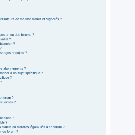
lisateurs de ma liste d’amis et d’ignorés ?
ans un ou des forums ?
sultat ?
blanche ?!
?
ssages et sujets ?
t les abonnements ?
onner à un sujet spécifique ?
ifique ?
 ?
ce forum ?
s jointes ?
cussions ?
ible ?
 d’abus ou d’ordres légaux liés à ce forum ?
r du forum ?