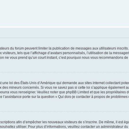
trateurs du forum peuvent limiter la publication de messages aux utilisateurs inscri
visiteurs, tels que l’affichage d’avatars personnalisés, l’utilisation de la messager
ription ne vous prend qu’un court instant, c’est pourquoi nous vous recommandons de l
t une loi des États-Unis d’Amérique qui demande aux sites internet collectant pot
 des mineurs concernés. Si vous ne savez pas si cette loi s’applique également au
 pourra vous renseigner. Veuillez noter que phpBB Limited et que les propriétaires
ue l’assistance porte sur la question « Qui dois-je contacter à propos de problèmes 
inscriptions afin d’empêcher les nouveaux visiteurs de s’inscrire. De même, il est é
s souhaitez utiliser. Pour plus d’informations, veuillez contacter un administrateur du