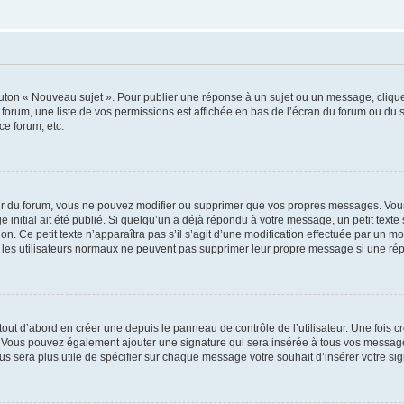
outon « Nouveau sujet ». Pour publier une réponse à un sujet ou un message, cliqu
 forum, une liste de vos permissions est affichée en bas de l’écran du forum ou du
ce forum, etc.
r du forum, vous ne pouvez modifier ou supprimer que vos propres messages. Vou
 initial ait été publié. Si quelqu’un a déjà répondu à votre message, un petit text
ion. Ce petit texte n’apparaîtra pas s’il s’agit d’une modification effectuée par un 
ue les utilisateurs normaux ne peuvent pas supprimer leur propre message si une ré
ut d’abord en créer une depuis le panneau de contrôle de l’utilisateur. Une fois c
ure. Vous pouvez également ajouter une signature qui sera insérée à tous vos mess
 vous sera plus utile de spécifier sur chaque message votre souhait d’insérer votre si