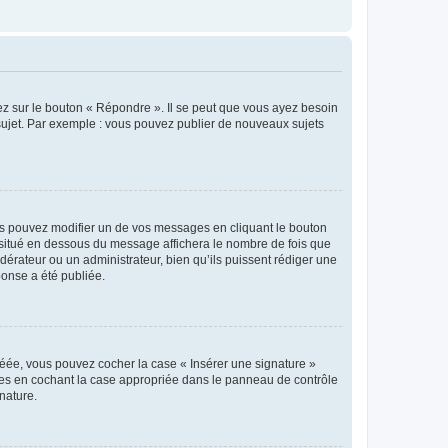
ez sur le bouton « Répondre ». Il se peut que vous ayez besoin
 sujet. Par exemple : vous pouvez publier de nouveaux sujets
s pouvez modifier un de vos messages en cliquant le bouton
e situé en dessous du message affichera le nombre de fois que
modérateur ou un administrateur, bien qu’ils puissent rédiger une
ponse a été publiée.
réée, vous pouvez cocher la case « Insérer une signature »
ages en cochant la case appropriée dans le panneau de contrôle
gnature.