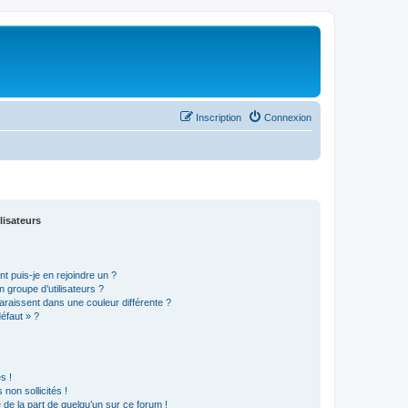
Inscription
Connexion
lisateurs
t puis-je en rejoindre un ?
 groupe d’utilisateurs ?
araissent dans une couleur différente ?
défaut » ?
s !
non sollicités !
e de la part de quelqu’un sur ce forum !