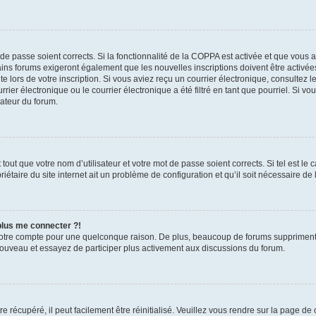
t de passe soient corrects. Si la fonctionnalité de la COPPA est activée et que vous 
ains forums exigeront également que les nouvelles inscriptions doivent être activée
te lors de votre inscription. Si vous aviez reçu un courrier électronique, consultez l
r électronique ou le courrier électronique a été filtré en tant que pourriel. Si vo
rateur du forum.
out que votre nom d’utilisateur et votre mot de passe soient corrects. Si tel est le
iétaire du site internet ait un problème de configuration et qu’il soit nécessaire de l
 plus me connecter ?!
votre compte pour une quelconque raison. De plus, beaucoup de forums suppriment pér
 nouveau et essayez de participer plus activement aux discussions du forum.
 récupéré, il peut facilement être réinitialisé. Veuillez vous rendre sur la page de