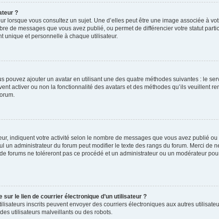
ateur ?
ur lorsque vous consultez un sujet. Une d’elles peut être une image associée à vo
mbre de messages que vous avez publié, ou permet de différencier votre statut parti
 unique et personnelle à chaque utilisateur.
ous pouvez ajouter un avatar en utilisant une des quatre méthodes suivantes : le serv
ent activer ou non la fonctionnalité des avatars et des méthodes qu’ils veuillent ren
forum.
ur, indiquent votre activité selon le nombre de messages que vous avez publié ou id
eul un administrateur du forum peut modifier le texte des rangs du forum. Merci de 
de forums ne toléreront pas ce procédé et un administrateur ou un modérateur pou
ur le lien de courrier électronique d’un utilisateur ?
s utilisateurs inscrits peuvent envoyer des courriers électroniques aux autres utili
es utilisateurs malveillants ou des robots.