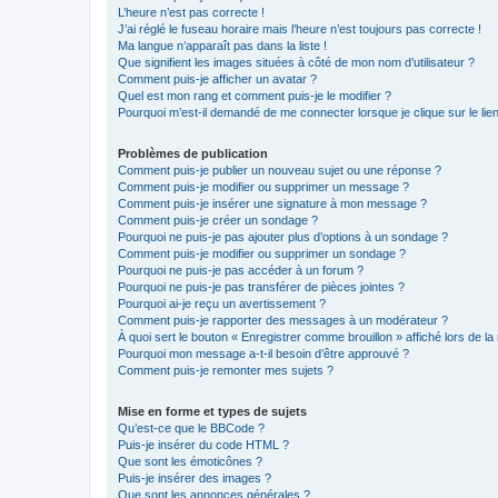
L’heure n’est pas correcte !
J’ai réglé le fuseau horaire mais l’heure n’est toujours pas correcte !
Ma langue n’apparaît pas dans la liste !
Que signifient les images situées à côté de mon nom d’utilisateur ?
Comment puis-je afficher un avatar ?
Quel est mon rang et comment puis-je le modifier ?
Pourquoi m’est-il demandé de me connecter lorsque je clique sur le lien 
Problèmes de publication
Comment puis-je publier un nouveau sujet ou une réponse ?
Comment puis-je modifier ou supprimer un message ?
Comment puis-je insérer une signature à mon message ?
Comment puis-je créer un sondage ?
Pourquoi ne puis-je pas ajouter plus d’options à un sondage ?
Comment puis-je modifier ou supprimer un sondage ?
Pourquoi ne puis-je pas accéder à un forum ?
Pourquoi ne puis-je pas transférer de pièces jointes ?
Pourquoi ai-je reçu un avertissement ?
Comment puis-je rapporter des messages à un modérateur ?
À quoi sert le bouton « Enregistrer comme brouillon » affiché lors de la 
Pourquoi mon message a-t-il besoin d’être approuvé ?
Comment puis-je remonter mes sujets ?
Mise en forme et types de sujets
Qu’est-ce que le BBCode ?
Puis-je insérer du code HTML ?
Que sont les émoticônes ?
Puis-je insérer des images ?
Que sont les annonces générales ?