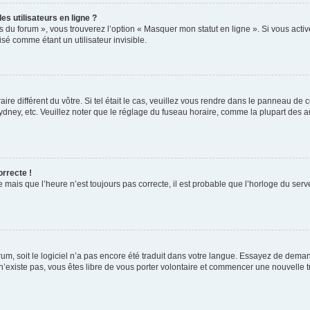
s utilisateurs en ligne ?
s du forum », vous trouverez l’option « Masquer mon statut en ligne ». Si vous activ
é comme étant un utilisateur invisible.
aire différent du vôtre. Si tel était le cas, veuillez vous rendre dans le panneau de co
ey, etc. Veuillez noter que le réglage du fuseau horaire, comme la plupart des autr
orrecte !
 mais que l’heure n’est toujours pas correcte, il est probable que l’horloge du serve
orum, soit le logiciel n’a pas encore été traduit dans votre langue. Essayez de deman
 n’existe pas, vous êtes libre de vous porter volontaire et commencer une nouvelle t