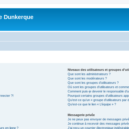
me Dunkerque
Niveaux des utilisateurs et groupes d’uti
Que sont les administrateurs ?
Que sont les modérateurs ?
Que sont les groupes d’utilisateurs ?
Où sont les groupes d’utilisateurs et commen
Comment puis-je devenir le responsable d’un
nnecter ?!
Pourquoi certains groupes d’utilisateurs app
Qu’est-ce qu’un « groupe d’utilisateurs par 
Qu’est-ce que le lien « L’équipe » ?
Messagerie privée
Je ne peux pas envoyer de messages privé
Je continue à recevoir des messages privés 
urs en ligne ?
J’ai reçu un courrier électronique indésirabl