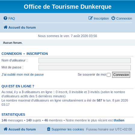
Office de Tourisme Dunkerque
FAQ
Inscription
Connexion
Accueil du forum
Nous sommes le ven. 7 août 2026 03:56
Aucun forum.
CONNEXION
•
INSCRIPTION
Nom d’utilisateur :
Mot de passe :
J’ai oublié mon mot de passe
Se souvenir de moi
QUI EST EN LIGNE ?
Au total, il y a
3
utilisateurs en ligne :: 0 inscrit, 0 invisible et 3 invités (selon le nombre
d’utilisateurs actifs des 5 dernières minutes)
Le nombre maximal d’utilisateurs en ligne simultanément a été de
587
le lun. 8 juin 2026
03:17
STATISTIQUES
146
messages •
140
sujets •
46
membres • Notre membre le plus récent est
thxlien
Accueil du forum
Supprimer les cookies
Fuseau horaire sur
UTC+02:00