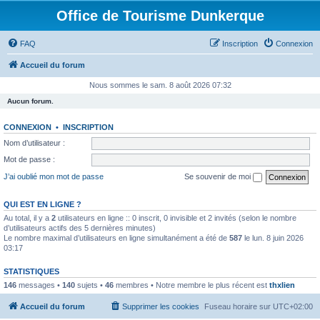
Office de Tourisme Dunkerque
FAQ
Inscription
Connexion
Accueil du forum
Nous sommes le sam. 8 août 2026 07:32
Aucun forum.
CONNEXION
•
INSCRIPTION
Nom d’utilisateur :
Mot de passe :
J’ai oublié mon mot de passe
Se souvenir de moi
QUI EST EN LIGNE ?
Au total, il y a
2
utilisateurs en ligne :: 0 inscrit, 0 invisible et 2 invités (selon le nombre
d’utilisateurs actifs des 5 dernières minutes)
Le nombre maximal d’utilisateurs en ligne simultanément a été de
587
le lun. 8 juin 2026
03:17
STATISTIQUES
146
messages •
140
sujets •
46
membres • Notre membre le plus récent est
thxlien
Accueil du forum
Supprimer les cookies
Fuseau horaire sur
UTC+02:00