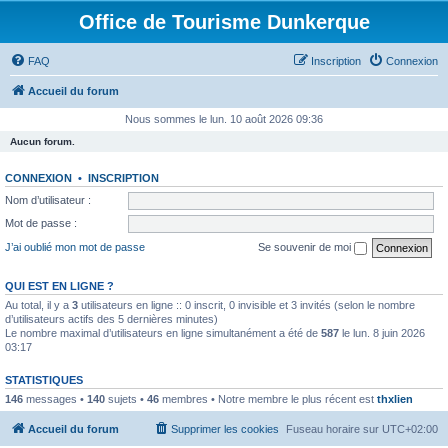
Office de Tourisme Dunkerque
FAQ
Inscription
Connexion
Accueil du forum
Nous sommes le lun. 10 août 2026 09:36
Aucun forum.
CONNEXION
•
INSCRIPTION
Nom d’utilisateur :
Mot de passe :
J’ai oublié mon mot de passe
Se souvenir de moi
QUI EST EN LIGNE ?
Au total, il y a
3
utilisateurs en ligne :: 0 inscrit, 0 invisible et 3 invités (selon le nombre
d’utilisateurs actifs des 5 dernières minutes)
Le nombre maximal d’utilisateurs en ligne simultanément a été de
587
le lun. 8 juin 2026
03:17
STATISTIQUES
146
messages •
140
sujets •
46
membres • Notre membre le plus récent est
thxlien
Accueil du forum
Supprimer les cookies
Fuseau horaire sur
UTC+02:00