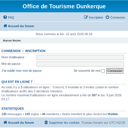
Office de Tourisme Dunkerque
FAQ
Inscription
Connexion
Accueil du forum
Nous sommes le lun. 10 août 2026 06:18
Aucun forum.
CONNEXION
•
INSCRIPTION
Nom d’utilisateur :
Mot de passe :
J’ai oublié mon mot de passe
Se souvenir de moi
QUI EST EN LIGNE ?
Au total, il y a
3
utilisateurs en ligne :: 0 inscrit, 0 invisible et 3 invités (selon le nombre
d’utilisateurs actifs des 5 dernières minutes)
Le nombre maximal d’utilisateurs en ligne simultanément a été de
587
le lun. 8 juin 2026
03:17
STATISTIQUES
146
messages •
140
sujets •
46
membres • Notre membre le plus récent est
thxlien
Accueil du forum
Supprimer les cookies
Fuseau horaire sur
UTC+02:00