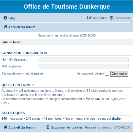
Office de Tourisme Dunkerque
FAQ
Inscription
Connexion
Accueil du forum
Nous sommes le dim. 9 août 2026 10:00
Aucun forum.
CONNEXION
•
INSCRIPTION
Nom d’utilisateur :
Mot de passe :
J’ai oublié mon mot de passe
Se souvenir de moi
QUI EST EN LIGNE ?
Au total, il y a
5
utilisateurs en ligne :: 0 inscrit, 0 invisible et 5 invités (selon le nombre
d’utilisateurs actifs des 5 dernières minutes)
Le nombre maximal d’utilisateurs en ligne simultanément a été de
587
le lun. 8 juin 2026
03:17
STATISTIQUES
146
messages •
140
sujets •
46
membres • Notre membre le plus récent est
thxlien
Accueil du forum
Supprimer les cookies
Fuseau horaire sur
UTC+02:00