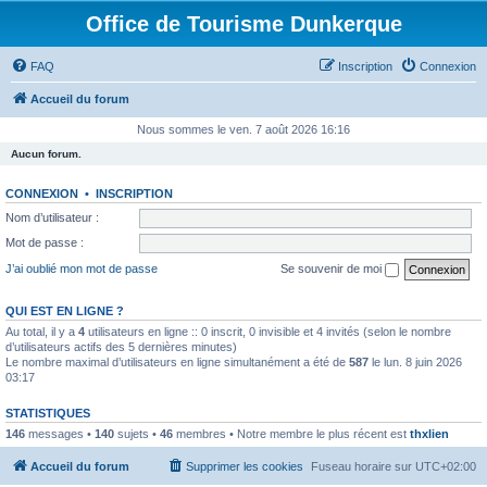
Office de Tourisme Dunkerque
FAQ
Inscription
Connexion
Accueil du forum
Nous sommes le ven. 7 août 2026 16:16
Aucun forum.
CONNEXION
•
INSCRIPTION
Nom d’utilisateur :
Mot de passe :
J’ai oublié mon mot de passe
Se souvenir de moi
QUI EST EN LIGNE ?
Au total, il y a
4
utilisateurs en ligne :: 0 inscrit, 0 invisible et 4 invités (selon le nombre
d’utilisateurs actifs des 5 dernières minutes)
Le nombre maximal d’utilisateurs en ligne simultanément a été de
587
le lun. 8 juin 2026
03:17
STATISTIQUES
146
messages •
140
sujets •
46
membres • Notre membre le plus récent est
thxlien
Accueil du forum
Supprimer les cookies
Fuseau horaire sur
UTC+02:00