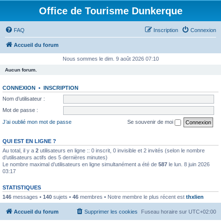
Office de Tourisme Dunkerque
FAQ
Inscription
Connexion
Accueil du forum
Nous sommes le dim. 9 août 2026 07:10
Aucun forum.
CONNEXION
•
INSCRIPTION
Nom d’utilisateur :
Mot de passe :
J’ai oublié mon mot de passe
Se souvenir de moi
QUI EST EN LIGNE ?
Au total, il y a
2
utilisateurs en ligne :: 0 inscrit, 0 invisible et 2 invités (selon le nombre
d’utilisateurs actifs des 5 dernières minutes)
Le nombre maximal d’utilisateurs en ligne simultanément a été de
587
le lun. 8 juin 2026
03:17
STATISTIQUES
146
messages •
140
sujets •
46
membres • Notre membre le plus récent est
thxlien
Accueil du forum
Supprimer les cookies
Fuseau horaire sur
UTC+02:00