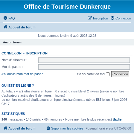
Office de Tourisme Dunkerque
FAQ
Inscription
Connexion
Accueil du forum
Nous sommes le dim. 9 août 2026 12:25
Aucun forum.
CONNEXION
•
INSCRIPTION
Nom d’utilisateur :
Mot de passe :
J’ai oublié mon mot de passe
Se souvenir de moi
QUI EST EN LIGNE ?
Au total, il y a
2
utilisateurs en ligne :: 0 inscrit, 0 invisible et 2 invités (selon le nombre
d’utilisateurs actifs des 5 dernières minutes)
Le nombre maximal d’utilisateurs en ligne simultanément a été de
587
le lun. 8 juin 2026
03:17
STATISTIQUES
146
messages •
140
sujets •
46
membres • Notre membre le plus récent est
thxlien
Accueil du forum
Supprimer les cookies
Fuseau horaire sur
UTC+02:00