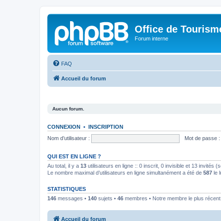
Office de Touris
Forum interne
FAQ
Accueil du forum
Aucun forum.
CONNEXION
•
INSCRIPTION
Nom d’utilisateur :
Mot de passe :
QUI EST EN LIGNE ?
Au total, il y a
13
utilisateurs en ligne :: 0 inscrit, 0 invisible et 13 invités
Le nombre maximal d’utilisateurs en ligne simultanément a été de
587
le 
STATISTIQUES
146
messages •
140
sujets •
46
membres • Notre membre le plus récent
Accueil du forum