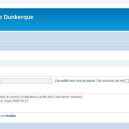
me Dunkerque
J’ai oublié mon mot de passe
|
Se souvenir de moi
 (selon le nombre d’utilisateurs actifs des 5 dernières minutes)
lun. 8 juin 2026 03:17
 est
thxlien