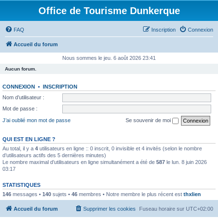
Office de Tourisme Dunkerque
FAQ
Inscription
Connexion
Accueil du forum
Nous sommes le jeu. 6 août 2026 23:41
Aucun forum.
CONNEXION
•
INSCRIPTION
Nom d’utilisateur :
Mot de passe :
J’ai oublié mon mot de passe
Se souvenir de moi
QUI EST EN LIGNE ?
Au total, il y a
4
utilisateurs en ligne :: 0 inscrit, 0 invisible et 4 invités (selon le nombre
d’utilisateurs actifs des 5 dernières minutes)
Le nombre maximal d’utilisateurs en ligne simultanément a été de
587
le lun. 8 juin 2026
03:17
STATISTIQUES
146
messages •
140
sujets •
46
membres • Notre membre le plus récent est
thxlien
Accueil du forum
Supprimer les cookies
Fuseau horaire sur
UTC+02:00