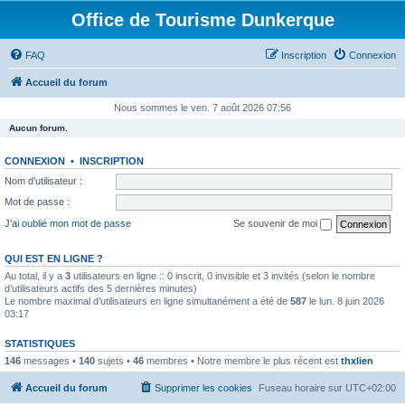
Office de Tourisme Dunkerque
FAQ
Inscription
Connexion
Accueil du forum
Nous sommes le ven. 7 août 2026 07:56
Aucun forum.
CONNEXION
•
INSCRIPTION
Nom d’utilisateur :
Mot de passe :
J’ai oublié mon mot de passe
Se souvenir de moi
QUI EST EN LIGNE ?
Au total, il y a
3
utilisateurs en ligne :: 0 inscrit, 0 invisible et 3 invités (selon le nombre
d’utilisateurs actifs des 5 dernières minutes)
Le nombre maximal d’utilisateurs en ligne simultanément a été de
587
le lun. 8 juin 2026
03:17
STATISTIQUES
146
messages •
140
sujets •
46
membres • Notre membre le plus récent est
thxlien
Accueil du forum
Supprimer les cookies
Fuseau horaire sur
UTC+02:00