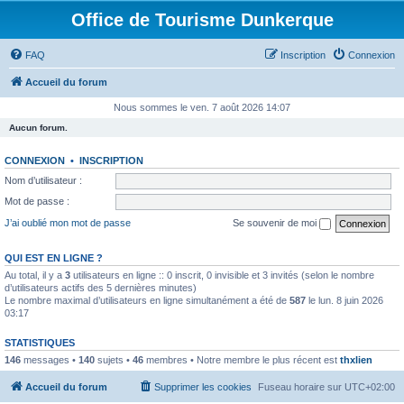
Office de Tourisme Dunkerque
FAQ
Inscription
Connexion
Accueil du forum
Nous sommes le ven. 7 août 2026 14:07
Aucun forum.
CONNEXION
•
INSCRIPTION
Nom d’utilisateur :
Mot de passe :
J’ai oublié mon mot de passe
Se souvenir de moi
QUI EST EN LIGNE ?
Au total, il y a
3
utilisateurs en ligne :: 0 inscrit, 0 invisible et 3 invités (selon le nombre
d’utilisateurs actifs des 5 dernières minutes)
Le nombre maximal d’utilisateurs en ligne simultanément a été de
587
le lun. 8 juin 2026
03:17
STATISTIQUES
146
messages •
140
sujets •
46
membres • Notre membre le plus récent est
thxlien
Accueil du forum
Supprimer les cookies
Fuseau horaire sur
UTC+02:00