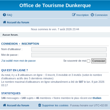
Office de Tourisme Dunkerque
FAQ
Inscription
Connexion
Accueil du forum
Nous sommes le ven. 7 août 2026 23:44
Aucun forum.
CONNEXION
•
INSCRIPTION
Nom d’utilisateur :
Mot de passe :
J’ai oublié mon mot de passe
Se souvenir de moi
QUI EST EN LIGNE ?
Au total, il y a
3
utilisateurs en ligne :: 0 inscrit, 0 invisible et 3 invités (selon le nombre
d’utilisateurs actifs des 5 dernières minutes)
Le nombre maximal d’utilisateurs en ligne simultanément a été de
587
le lun. 8 juin 2026
03:17
STATISTIQUES
146
messages •
140
sujets •
46
membres • Notre membre le plus récent est
thxlien
Accueil du forum
Supprimer les cookies
Fuseau horaire sur
UTC+02:00