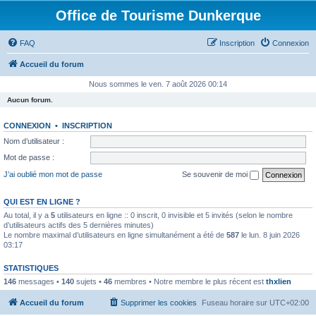
Office de Tourisme Dunkerque
FAQ
Inscription
Connexion
Accueil du forum
Nous sommes le ven. 7 août 2026 00:14
Aucun forum.
CONNEXION
•
INSCRIPTION
Nom d’utilisateur :
Mot de passe :
J’ai oublié mon mot de passe
Se souvenir de moi
QUI EST EN LIGNE ?
Au total, il y a
5
utilisateurs en ligne :: 0 inscrit, 0 invisible et 5 invités (selon le nombre
d’utilisateurs actifs des 5 dernières minutes)
Le nombre maximal d’utilisateurs en ligne simultanément a été de
587
le lun. 8 juin 2026
03:17
STATISTIQUES
146
messages •
140
sujets •
46
membres • Notre membre le plus récent est
thxlien
Accueil du forum
Supprimer les cookies
Fuseau horaire sur
UTC+02:00