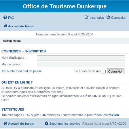
Office de Tourisme Dunkerque
FAQ
Inscription
Connexion
Accueil du forum
Nous sommes le sam. 8 août 2026 22:54
Aucun forum.
CONNEXION
•
INSCRIPTION
Nom d’utilisateur :
Mot de passe :
J’ai oublié mon mot de passe
Se souvenir de moi
QUI EST EN LIGNE ?
Au total, il y a
4
utilisateurs en ligne :: 0 inscrit, 0 invisible et 4 invités (selon le nombre
d’utilisateurs actifs des 5 dernières minutes)
Le nombre maximal d’utilisateurs en ligne simultanément a été de
587
le lun. 8 juin 2026
03:17
STATISTIQUES
146
messages •
140
sujets •
46
membres • Notre membre le plus récent est
thxlien
Accueil du forum
Supprimer les cookies
Fuseau horaire sur
UTC+02:00