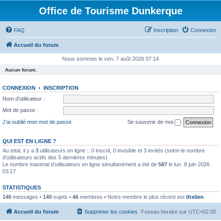
Office de Tourisme Dunkerque
FAQ
Inscription
Connexion
Accueil du forum
Nous sommes le ven. 7 août 2026 07:14
Aucun forum.
CONNEXION
•
INSCRIPTION
Nom d’utilisateur :
Mot de passe :
J’ai oublié mon mot de passe
Se souvenir de moi
QUI EST EN LIGNE ?
Au total, il y a
3
utilisateurs en ligne :: 0 inscrit, 0 invisible et 3 invités (selon le nombre
d’utilisateurs actifs des 5 dernières minutes)
Le nombre maximal d’utilisateurs en ligne simultanément a été de
587
le lun. 8 juin 2026
03:17
STATISTIQUES
146
messages •
140
sujets •
46
membres • Notre membre le plus récent est
thxlien
Accueil du forum
Supprimer les cookies
Fuseau horaire sur
UTC+02:00