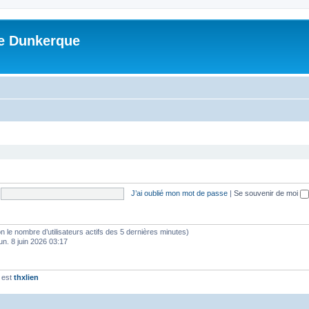
me Dunkerque
J’ai oublié mon mot de passe
|
Se souvenir de moi
selon le nombre d’utilisateurs actifs des 5 dernières minutes)
lun. 8 juin 2026 03:17
 est
thxlien