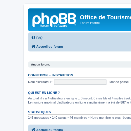
Office de Touris
Forum interne
FAQ
Accueil du forum
Aucun forum.
CONNEXION
•
INSCRIPTION
Nom d’utilisateur :
Mot de passe :
QUI EST EN LIGNE ?
Au total, il y a
4
utilisateurs en ligne :: 0 inscrit, 0 invisible et 4 invités (
Le nombre maximal d’utilisateurs en ligne simultanément a été de
587
le 
STATISTIQUES
146
messages •
140
sujets •
46
membres • Notre membre le plus récent
Accueil du forum