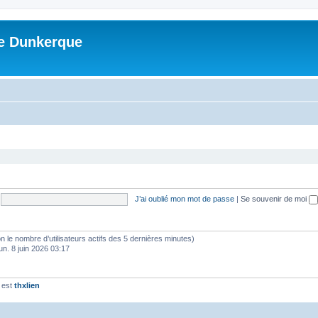
me Dunkerque
J’ai oublié mon mot de passe
|
Se souvenir de moi
selon le nombre d’utilisateurs actifs des 5 dernières minutes)
lun. 8 juin 2026 03:17
 est
thxlien