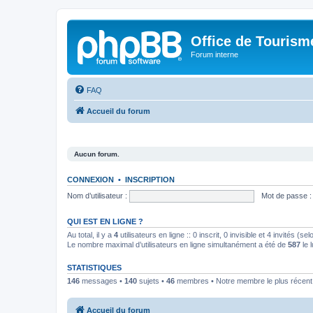
Office de Touris
Forum interne
FAQ
Accueil du forum
Aucun forum.
CONNEXION
•
INSCRIPTION
Nom d’utilisateur :
Mot de passe :
QUI EST EN LIGNE ?
Au total, il y a
4
utilisateurs en ligne :: 0 inscrit, 0 invisible et 4 invités (
Le nombre maximal d’utilisateurs en ligne simultanément a été de
587
le 
STATISTIQUES
146
messages •
140
sujets •
46
membres • Notre membre le plus récent
Accueil du forum