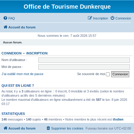
Office de Tourisme Dunkerque
FAQ
Inscription
Connexion
Accueil du forum
Nous sommes le ven. 7 août 2026 15:57
Aucun forum.
CONNEXION
•
INSCRIPTION
Nom d’utilisateur :
Mot de passe :
J’ai oublié mon mot de passe
Se souvenir de moi
QUI EST EN LIGNE ?
Au total, il y a
3
utilisateurs en ligne :: 0 inscrit, 0 invisible et 3 invités (selon le nombre
d’utilisateurs actifs des 5 dernières minutes)
Le nombre maximal d’utilisateurs en ligne simultanément a été de
587
le lun. 8 juin 2026
03:17
STATISTIQUES
146
messages •
140
sujets •
46
membres • Notre membre le plus récent est
thxlien
Accueil du forum
Supprimer les cookies
Fuseau horaire sur
UTC+02:00