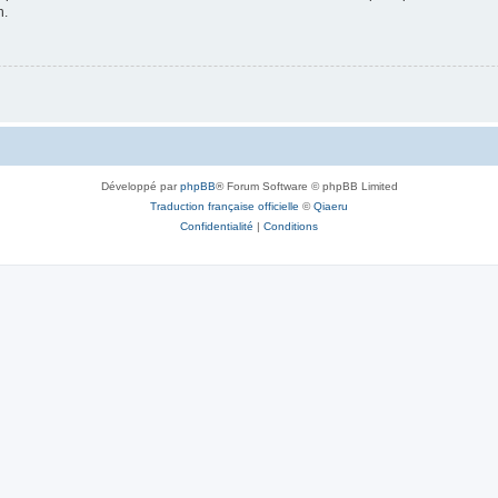
n.
Développé par
phpBB
® Forum Software © phpBB Limited
Traduction française officielle
©
Qiaeru
Confidentialité
|
Conditions