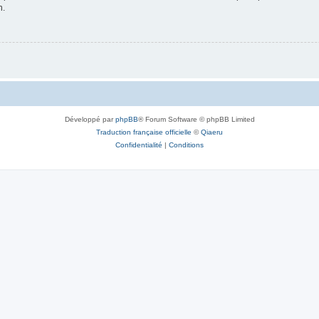
n.
Développé par
phpBB
® Forum Software © phpBB Limited
Traduction française officielle
©
Qiaeru
Confidentialité
|
Conditions