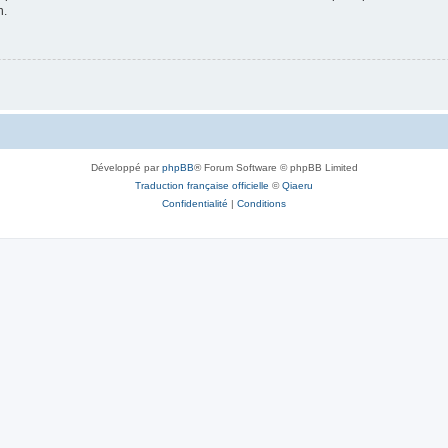
n.
Développé par
phpBB
® Forum Software © phpBB Limited
Traduction française officielle
©
Qiaeru
Confidentialité
|
Conditions