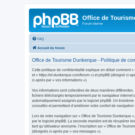
Office de Touris
Forum interne
FAQ
Accueil du forum
Office de Tourisme Dunkerque - Politique de conf
Cette politique de confidentialité explique en détail comment «
et « https://ot-dunkerque.com/forum ») et phpBB (désigné ci-aprè
ci-après par « vos informations »).
Vos informations sont collectées de deux manières différentes.
fichiers téléchargés temporairement par le navigateur internet 
automatiquement assignés par le logiciel phpBB. Un troisième co
consultés et permettant d’améliorer votre confort de navigation e
Lors de votre navigation sur « Office de Tourisme Dunkerque 
par le logiciel phpBB. La seconde manière est de récupérer le
tant qu’utilisateur anonyme, l’inscription sur « Office de Tour
(désignés ci-après par « vos messages »).