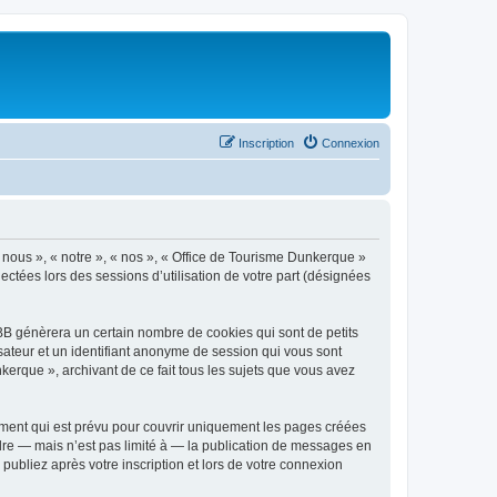
Inscription
Connexion
« nous », « notre », « nos », « Office de Tourisme Dunkerque »
ectées lors des sessions d’utilisation de votre part (désignées
BB génèrera un certain nombre de cookies qui sont de petits
isateur et un identifiant anonyme de session qui vous sont
kerque », archivant de ce fait tous les sujets que vous avez
ment qui est prévu pour couvrir uniquement les pages créées
dre — mais n’est pas limité à — la publication de messages en
publiez après votre inscription et lors de votre connexion