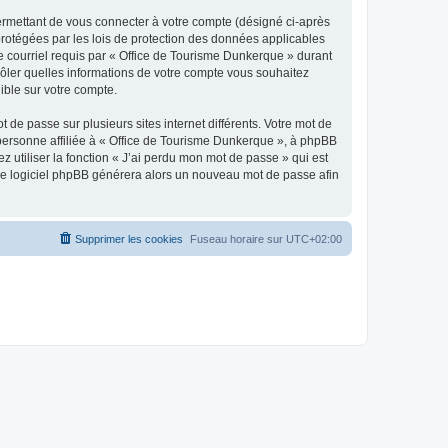
ermettant de vous connecter à votre compte (désigné ci-après
protégées par les lois de protection des données applicables
de courriel requis par « Office de Tourisme Dunkerque » durant
trôler quelles informations de votre compte vous souhaitez
ible sur votre compte.
 de passe sur plusieurs sites internet différents. Votre mot de
personne affiliée à « Office de Tourisme Dunkerque », à phpBB
 utiliser la fonction « J’ai perdu mon mot de passe » qui est
t le logiciel phpBB générera alors un nouveau mot de passe afin
Supprimer les cookies
Fuseau horaire sur
UTC+02:00