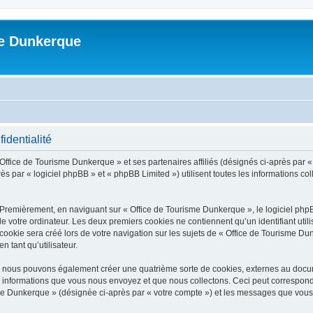
me Dunkerque
identialité
 Office de Tourisme Dunkerque » et ses partenaires affiliés (désignés ci-après par 
s par « logiciel phpBB » et « phpBB Limited ») utilisent toutes les informations coll
 Premièrement, en naviguant sur « Office de Tourisme Dunkerque », le logiciel php
de votre ordinateur. Les deux premiers cookies ne contiennent qu’un identifiant util
okie sera créé lors de votre navigation sur les sujets de « Office de Tourisme Dun
n tant qu’utilisateur.
», nous pouvons également créer une quatrième sorte de cookies, externes au docu
s informations que vous nous envoyez et que nous collectons. Ceci peut correspon
isme Dunkerque » (désignée ci-après par « votre compte ») et les messages que vous 