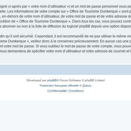
igné ci-après par « votre nom d’utilisateur ») et un mot de passe personnel vous p
elle. Les informations de votre compte sur « Office de Tourisme Dunkerque » sont 
, en-dehors de votre nom d’utilisateur, de votre mot de passe et de votre adresse 
e discrétion de « Office de Tourisme Dunkerque ». Dans tous les cas, vous pouvez con
abonner ou non à la liste de diffusion du logiciel phpBB depuis une option dispon
afin qu’il soit sécurisé. Cependant, il est recommandé de ne pas utiliser le même mot
urisme Dunkerque », veillez donc à le conservez précieusement. En aucun cas une 
t votre mot de passe. Si vous oubliez le mot de passe de votre compte, vous pouvez
 vous demandera de spécifier votre nom d’utilisateur et votre adresse de courriel e
Développé par
phpBB
® Forum Software © phpBB Limited
Traduction française officielle
©
Qiaeru
Confidentialité
|
Conditions