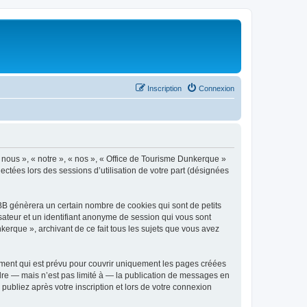
Inscription
Connexion
« nous », « notre », « nos », « Office de Tourisme Dunkerque »
ectées lors des sessions d’utilisation de votre part (désignées
BB génèrera un certain nombre de cookies qui sont de petits
isateur et un identifiant anonyme de session qui vous sont
kerque », archivant de ce fait tous les sujets que vous avez
ment qui est prévu pour couvrir uniquement les pages créées
dre — mais n’est pas limité à — la publication de messages en
publiez après votre inscription et lors de votre connexion