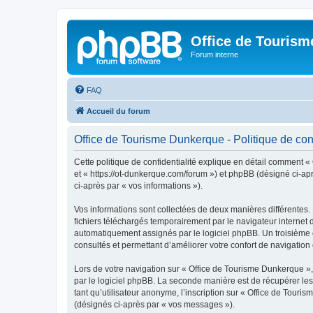
Office de Touris
Forum interne
FAQ
Accueil du forum
Office de Tourisme Dunkerque - Politique de conf
Cette politique de confidentialité explique en détail comment «
et « https://ot-dunkerque.com/forum ») et phpBB (désigné ci-aprè
ci-après par « vos informations »).
Vos informations sont collectées de deux manières différentes.
fichiers téléchargés temporairement par le navigateur internet 
automatiquement assignés par le logiciel phpBB. Un troisième co
consultés et permettant d’améliorer votre confort de navigation e
Lors de votre navigation sur « Office de Tourisme Dunkerque 
par le logiciel phpBB. La seconde manière est de récupérer le
tant qu’utilisateur anonyme, l’inscription sur « Office de Tour
(désignés ci-après par « vos messages »).