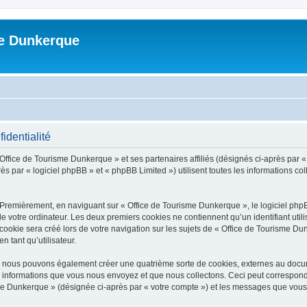
me Dunkerque
identialité
 Office de Tourisme Dunkerque » et ses partenaires affiliés (désignés ci-après par 
s par « logiciel phpBB » et « phpBB Limited ») utilisent toutes les informations coll
 Premièrement, en naviguant sur « Office de Tourisme Dunkerque », le logiciel php
de votre ordinateur. Les deux premiers cookies ne contiennent qu’un identifiant util
okie sera créé lors de votre navigation sur les sujets de « Office de Tourisme Dun
n tant qu’utilisateur.
», nous pouvons également créer une quatrième sorte de cookies, externes au docu
s informations que vous nous envoyez et que nous collectons. Ceci peut correspon
isme Dunkerque » (désignée ci-après par « votre compte ») et les messages que vous 