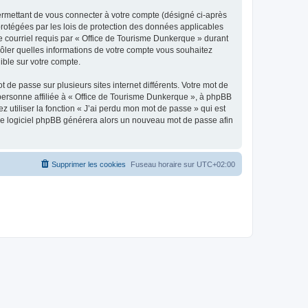
ermettant de vous connecter à votre compte (désigné ci-après
protégées par les lois de protection des données applicables
de courriel requis par « Office de Tourisme Dunkerque » durant
trôler quelles informations de votre compte vous souhaitez
ible sur votre compte.
 de passe sur plusieurs sites internet différents. Votre mot de
personne affiliée à « Office de Tourisme Dunkerque », à phpBB
 utiliser la fonction « J’ai perdu mon mot de passe » qui est
t le logiciel phpBB générera alors un nouveau mot de passe afin
Supprimer les cookies
Fuseau horaire sur
UTC+02:00