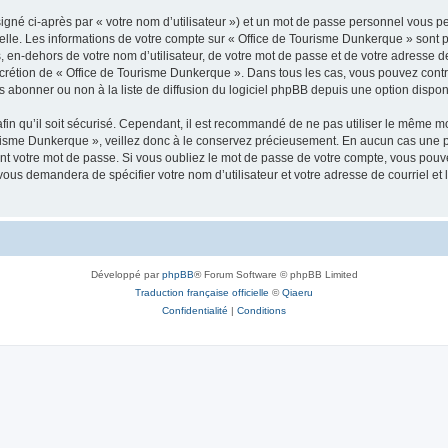
igné ci-après par « votre nom d’utilisateur ») et un mot de passe personnel vous p
elle. Les informations de votre compte sur « Office de Tourisme Dunkerque » sont 
, en-dehors de votre nom d’utilisateur, de votre mot de passe et de votre adresse 
e discrétion de « Office de Tourisme Dunkerque ». Dans tous les cas, vous pouvez con
abonner ou non à la liste de diffusion du logiciel phpBB depuis une option dispon
afin qu’il soit sécurisé. Cependant, il est recommandé de ne pas utiliser le même mot
urisme Dunkerque », veillez donc à le conservez précieusement. En aucun cas une 
t votre mot de passe. Si vous oubliez le mot de passe de votre compte, vous pouvez
 vous demandera de spécifier votre nom d’utilisateur et votre adresse de courriel e
Développé par
phpBB
® Forum Software © phpBB Limited
Traduction française officielle
©
Qiaeru
Confidentialité
|
Conditions