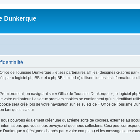
me Dunkerque
identialité
 Office de Tourisme Dunkerque » et ses partenaires affiliés (désignés ci-après par 
s par « logiciel phpBB » et « phpBB Limited ») utilisent toutes les informations coll
 Premièrement, en naviguant sur « Office de Tourisme Dunkerque », le logiciel php
de votre ordinateur. Les deux premiers cookies ne contiennent qu’un identifiant util
okie sera créé lors de votre navigation sur les sujets de « Office de Tourisme Dun
n tant qu’utilisateur.
», nous pouvons également créer une quatrième sorte de cookies, externes au docu
s informations que vous nous envoyez et que nous collectons. Ceci peut correspon
isme Dunkerque » (désignée ci-après par « votre compte ») et les messages que vous 