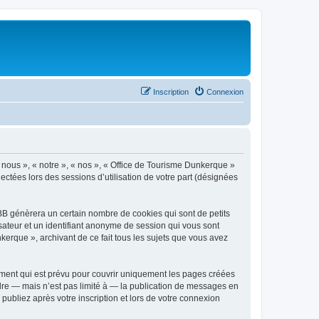
Inscription
Connexion
« nous », « notre », « nos », « Office de Tourisme Dunkerque »
ectées lors des sessions d’utilisation de votre part (désignées
BB génèrera un certain nombre de cookies qui sont de petits
isateur et un identifiant anonyme de session qui vous sont
kerque », archivant de ce fait tous les sujets que vous avez
ment qui est prévu pour couvrir uniquement les pages créées
dre — mais n’est pas limité à — la publication de messages en
publiez après votre inscription et lors de votre connexion