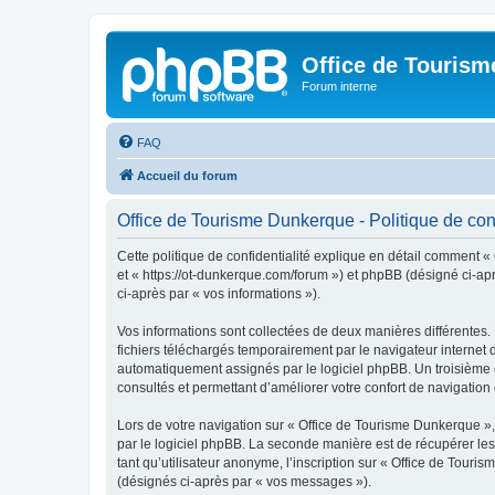
Office de Touris
Forum interne
FAQ
Accueil du forum
Office de Tourisme Dunkerque - Politique de conf
Cette politique de confidentialité explique en détail comment «
et « https://ot-dunkerque.com/forum ») et phpBB (désigné ci-aprè
ci-après par « vos informations »).
Vos informations sont collectées de deux manières différentes.
fichiers téléchargés temporairement par le navigateur internet 
automatiquement assignés par le logiciel phpBB. Un troisième co
consultés et permettant d’améliorer votre confort de navigation e
Lors de votre navigation sur « Office de Tourisme Dunkerque 
par le logiciel phpBB. La seconde manière est de récupérer le
tant qu’utilisateur anonyme, l’inscription sur « Office de Tour
(désignés ci-après par « vos messages »).