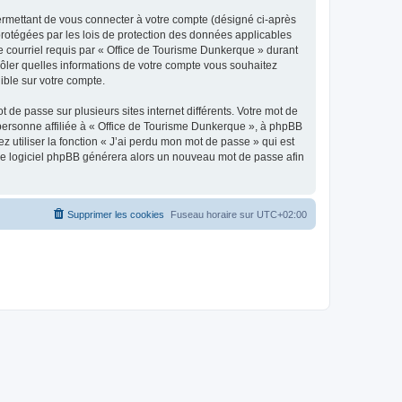
ermettant de vous connecter à votre compte (désigné ci-après
protégées par les lois de protection des données applicables
de courriel requis par « Office de Tourisme Dunkerque » durant
trôler quelles informations de votre compte vous souhaitez
ible sur votre compte.
 de passe sur plusieurs sites internet différents. Votre mot de
personne affiliée à « Office de Tourisme Dunkerque », à phpBB
 utiliser la fonction « J’ai perdu mon mot de passe » qui est
t le logiciel phpBB générera alors un nouveau mot de passe afin
Supprimer les cookies
Fuseau horaire sur
UTC+02:00