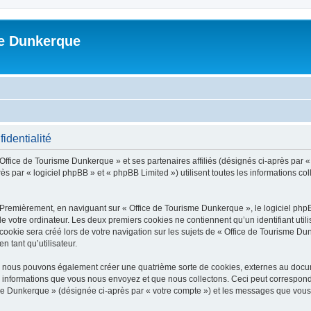
me Dunkerque
identialité
 Office de Tourisme Dunkerque » et ses partenaires affiliés (désignés ci-après par 
s par « logiciel phpBB » et « phpBB Limited ») utilisent toutes les informations coll
 Premièrement, en naviguant sur « Office de Tourisme Dunkerque », le logiciel php
de votre ordinateur. Les deux premiers cookies ne contiennent qu’un identifiant util
okie sera créé lors de votre navigation sur les sujets de « Office de Tourisme Dun
n tant qu’utilisateur.
», nous pouvons également créer une quatrième sorte de cookies, externes au docu
s informations que vous nous envoyez et que nous collectons. Ceci peut correspon
isme Dunkerque » (désignée ci-après par « votre compte ») et les messages que vous 