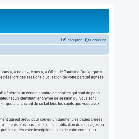
Inscription
Connexion
« nous », « notre », « nos », « Office de Tourisme Dunkerque »
ectées lors des sessions d’utilisation de votre part (désignées
BB génèrera un certain nombre de cookies qui sont de petits
isateur et un identifiant anonyme de session qui vous sont
kerque », archivant de ce fait tous les sujets que vous avez
ment qui est prévu pour couvrir uniquement les pages créées
dre — mais n’est pas limité à — la publication de messages en
publiez après votre inscription et lors de votre connexion