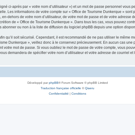
igné ci-après par « votre nom d’utilisateur ») et un mot de passe personnel vous p
elle. Les informations de votre compte sur « Office de Tourisme Dunkerque » sont 
, en-dehors de votre nom d’utilisateur, de votre mot de passe et de votre adresse 
e discrétion de « Office de Tourisme Dunkerque ». Dans tous les cas, vous pouvez con
abonner ou non à la liste de diffusion du logiciel phpBB depuis une option dispon
afin qu’il soit sécurisé. Cependant, il est recommandé de ne pas utiliser le même mot
urisme Dunkerque », veillez donc à le conservez précieusement. En aucun cas une 
t votre mot de passe. Si vous oubliez le mot de passe de votre compte, vous pouvez
 vous demandera de spécifier votre nom d’utilisateur et votre adresse de courriel e
Développé par
phpBB
® Forum Software © phpBB Limited
Traduction française officielle
©
Qiaeru
Confidentialité
|
Conditions