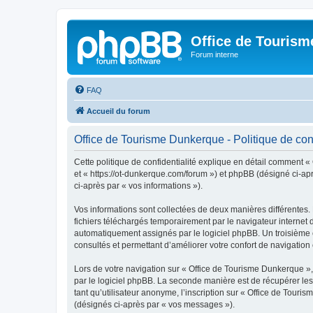
Office de Touris
Forum interne
FAQ
Accueil du forum
Office de Tourisme Dunkerque - Politique de conf
Cette politique de confidentialité explique en détail comment «
et « https://ot-dunkerque.com/forum ») et phpBB (désigné ci-aprè
ci-après par « vos informations »).
Vos informations sont collectées de deux manières différentes.
fichiers téléchargés temporairement par le navigateur internet 
automatiquement assignés par le logiciel phpBB. Un troisième co
consultés et permettant d’améliorer votre confort de navigation e
Lors de votre navigation sur « Office de Tourisme Dunkerque 
par le logiciel phpBB. La seconde manière est de récupérer le
tant qu’utilisateur anonyme, l’inscription sur « Office de Tour
(désignés ci-après par « vos messages »).