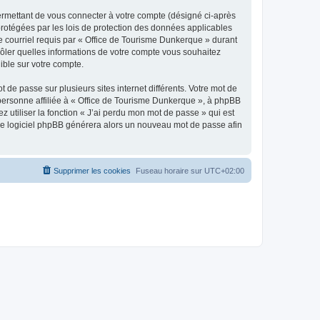
ermettant de vous connecter à votre compte (désigné ci-après
protégées par les lois de protection des données applicables
de courriel requis par « Office de Tourisme Dunkerque » durant
trôler quelles informations de votre compte vous souhaitez
ible sur votre compte.
 de passe sur plusieurs sites internet différents. Votre mot de
personne affiliée à « Office de Tourisme Dunkerque », à phpBB
 utiliser la fonction « J’ai perdu mon mot de passe » qui est
t le logiciel phpBB générera alors un nouveau mot de passe afin
Supprimer les cookies
Fuseau horaire sur
UTC+02:00