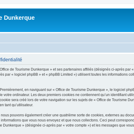
me Dunkerque
identialité
 Office de Tourisme Dunkerque » et ses partenaires affiliés (désignés ci-après par 
s par « logiciel phpBB » et « phpBB Limited ») utilisent toutes les informations coll
 Premièrement, en naviguant sur « Office de Tourisme Dunkerque », le logiciel php
de votre ordinateur. Les deux premiers cookies ne contiennent qu’un identifiant util
okie sera créé lors de votre navigation sur les sujets de « Office de Tourisme Dun
n tant qu’utilisateur.
», nous pouvons également créer une quatrième sorte de cookies, externes au docu
s informations que vous nous envoyez et que nous collectons. Ceci peut correspon
isme Dunkerque » (désignée ci-après par « votre compte ») et les messages que vous 