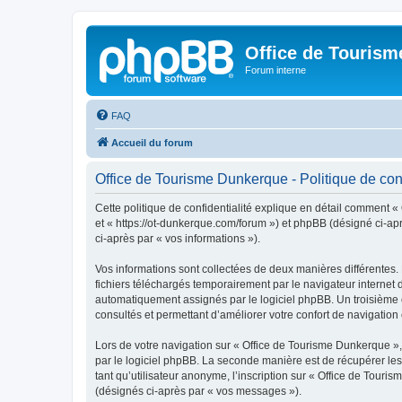
Office de Touris
Forum interne
FAQ
Accueil du forum
Office de Tourisme Dunkerque - Politique de conf
Cette politique de confidentialité explique en détail comment «
et « https://ot-dunkerque.com/forum ») et phpBB (désigné ci-aprè
ci-après par « vos informations »).
Vos informations sont collectées de deux manières différentes.
fichiers téléchargés temporairement par le navigateur internet 
automatiquement assignés par le logiciel phpBB. Un troisième co
consultés et permettant d’améliorer votre confort de navigation e
Lors de votre navigation sur « Office de Tourisme Dunkerque 
par le logiciel phpBB. La seconde manière est de récupérer le
tant qu’utilisateur anonyme, l’inscription sur « Office de Tour
(désignés ci-après par « vos messages »).