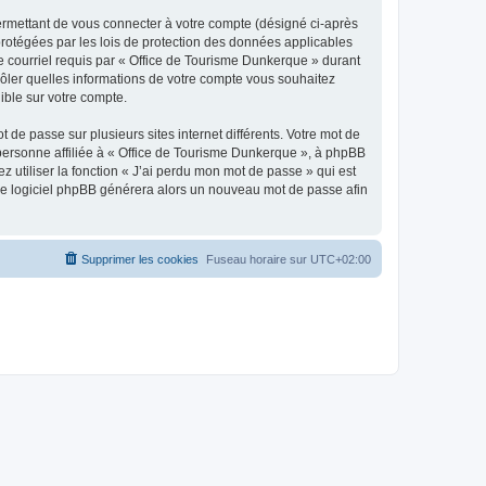
ermettant de vous connecter à votre compte (désigné ci-après
protégées par les lois de protection des données applicables
de courriel requis par « Office de Tourisme Dunkerque » durant
trôler quelles informations de votre compte vous souhaitez
ible sur votre compte.
 de passe sur plusieurs sites internet différents. Votre mot de
personne affiliée à « Office de Tourisme Dunkerque », à phpBB
 utiliser la fonction « J’ai perdu mon mot de passe » qui est
t le logiciel phpBB générera alors un nouveau mot de passe afin
Supprimer les cookies
Fuseau horaire sur
UTC+02:00