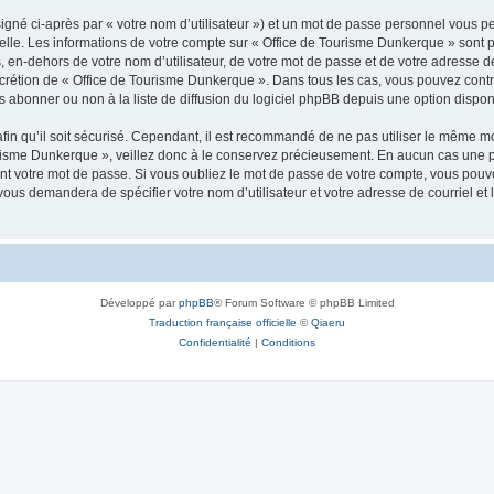
igné ci-après par « votre nom d’utilisateur ») et un mot de passe personnel vous p
elle. Les informations de votre compte sur « Office de Tourisme Dunkerque » sont 
, en-dehors de votre nom d’utilisateur, de votre mot de passe et de votre adresse 
e discrétion de « Office de Tourisme Dunkerque ». Dans tous les cas, vous pouvez con
abonner ou non à la liste de diffusion du logiciel phpBB depuis une option dispon
afin qu’il soit sécurisé. Cependant, il est recommandé de ne pas utiliser le même mot
urisme Dunkerque », veillez donc à le conservez précieusement. En aucun cas une 
t votre mot de passe. Si vous oubliez le mot de passe de votre compte, vous pouvez
 vous demandera de spécifier votre nom d’utilisateur et votre adresse de courriel e
Développé par
phpBB
® Forum Software © phpBB Limited
Traduction française officielle
©
Qiaeru
Confidentialité
|
Conditions