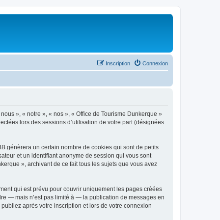
Inscription
Connexion
« nous », « notre », « nos », « Office de Tourisme Dunkerque »
ectées lors des sessions d’utilisation de votre part (désignées
BB génèrera un certain nombre de cookies qui sont de petits
isateur et un identifiant anonyme de session qui vous sont
kerque », archivant de ce fait tous les sujets que vous avez
ment qui est prévu pour couvrir uniquement les pages créées
dre — mais n’est pas limité à — la publication de messages en
publiez après votre inscription et lors de votre connexion