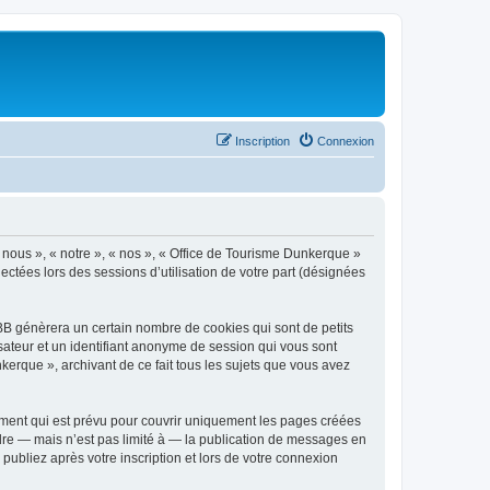
Inscription
Connexion
« nous », « notre », « nos », « Office de Tourisme Dunkerque »
ectées lors des sessions d’utilisation de votre part (désignées
BB génèrera un certain nombre de cookies qui sont de petits
isateur et un identifiant anonyme de session qui vous sont
kerque », archivant de ce fait tous les sujets que vous avez
ment qui est prévu pour couvrir uniquement les pages créées
dre — mais n’est pas limité à — la publication de messages en
publiez après votre inscription et lors de votre connexion