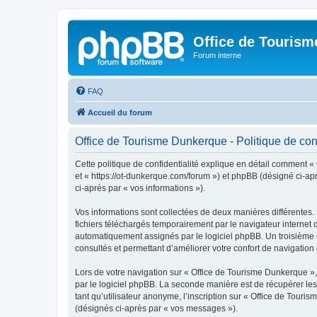
Office de Touris
Forum interne
FAQ
Accueil du forum
Office de Tourisme Dunkerque - Politique de conf
Cette politique de confidentialité explique en détail comment «
et « https://ot-dunkerque.com/forum ») et phpBB (désigné ci-aprè
ci-après par « vos informations »).
Vos informations sont collectées de deux manières différentes.
fichiers téléchargés temporairement par le navigateur internet 
automatiquement assignés par le logiciel phpBB. Un troisième co
consultés et permettant d’améliorer votre confort de navigation e
Lors de votre navigation sur « Office de Tourisme Dunkerque 
par le logiciel phpBB. La seconde manière est de récupérer le
tant qu’utilisateur anonyme, l’inscription sur « Office de Tour
(désignés ci-après par « vos messages »).