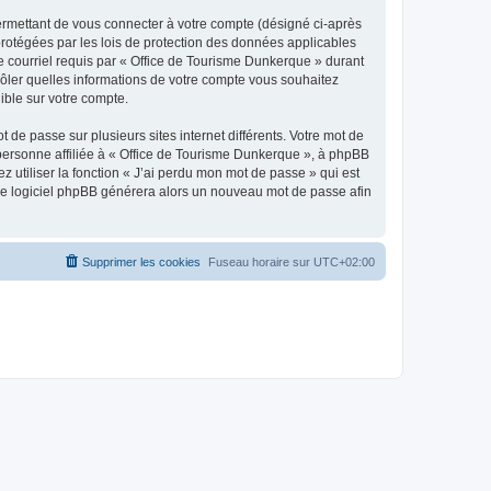
ermettant de vous connecter à votre compte (désigné ci-après
protégées par les lois de protection des données applicables
de courriel requis par « Office de Tourisme Dunkerque » durant
trôler quelles informations de votre compte vous souhaitez
ible sur votre compte.
 de passe sur plusieurs sites internet différents. Votre mot de
personne affiliée à « Office de Tourisme Dunkerque », à phpBB
 utiliser la fonction « J’ai perdu mon mot de passe » qui est
t le logiciel phpBB générera alors un nouveau mot de passe afin
Supprimer les cookies
Fuseau horaire sur
UTC+02:00