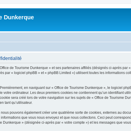
me Dunkerque
identialité
 Office de Tourisme Dunkerque » et ses partenaires affiliés (désignés ci-après par 
s par « logiciel phpBB » et « phpBB Limited ») utilisent toutes les informations coll
 Premièrement, en naviguant sur « Office de Tourisme Dunkerque », le logiciel php
de votre ordinateur. Les deux premiers cookies ne contiennent qu’un identifiant util
okie sera créé lors de votre navigation sur les sujets de « Office de Tourisme Dun
n tant qu’utilisateur.
», nous pouvons également créer une quatrième sorte de cookies, externes au docu
s informations que vous nous envoyez et que nous collectons. Ceci peut correspon
isme Dunkerque » (désignée ci-après par « votre compte ») et les messages que vous 