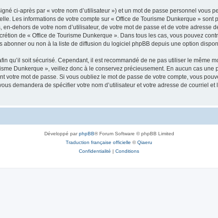
igné ci-après par « votre nom d’utilisateur ») et un mot de passe personnel vous p
elle. Les informations de votre compte sur « Office de Tourisme Dunkerque » sont 
, en-dehors de votre nom d’utilisateur, de votre mot de passe et de votre adresse 
e discrétion de « Office de Tourisme Dunkerque ». Dans tous les cas, vous pouvez con
abonner ou non à la liste de diffusion du logiciel phpBB depuis une option dispon
afin qu’il soit sécurisé. Cependant, il est recommandé de ne pas utiliser le même mot
urisme Dunkerque », veillez donc à le conservez précieusement. En aucun cas une 
t votre mot de passe. Si vous oubliez le mot de passe de votre compte, vous pouvez
 vous demandera de spécifier votre nom d’utilisateur et votre adresse de courriel e
Développé par
phpBB
® Forum Software © phpBB Limited
Traduction française officielle
©
Qiaeru
Confidentialité
|
Conditions