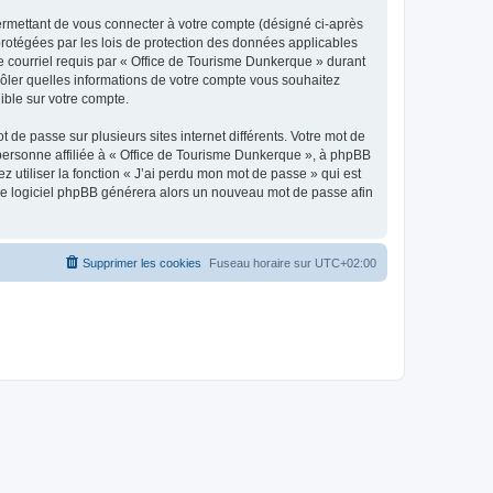
ermettant de vous connecter à votre compte (désigné ci-après
protégées par les lois de protection des données applicables
de courriel requis par « Office de Tourisme Dunkerque » durant
trôler quelles informations de votre compte vous souhaitez
ible sur votre compte.
 de passe sur plusieurs sites internet différents. Votre mot de
personne affiliée à « Office de Tourisme Dunkerque », à phpBB
 utiliser la fonction « J’ai perdu mon mot de passe » qui est
t le logiciel phpBB générera alors un nouveau mot de passe afin
Supprimer les cookies
Fuseau horaire sur
UTC+02:00