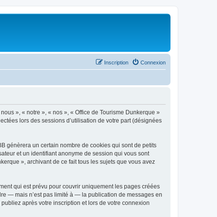
Inscription
Connexion
« nous », « notre », « nos », « Office de Tourisme Dunkerque »
ectées lors des sessions d’utilisation de votre part (désignées
BB génèrera un certain nombre de cookies qui sont de petits
isateur et un identifiant anonyme de session qui vous sont
kerque », archivant de ce fait tous les sujets que vous avez
ment qui est prévu pour couvrir uniquement les pages créées
dre — mais n’est pas limité à — la publication de messages en
publiez après votre inscription et lors de votre connexion