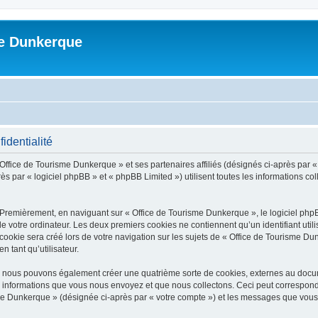
me Dunkerque
identialité
 Office de Tourisme Dunkerque » et ses partenaires affiliés (désignés ci-après par 
s par « logiciel phpBB » et « phpBB Limited ») utilisent toutes les informations coll
 Premièrement, en naviguant sur « Office de Tourisme Dunkerque », le logiciel php
de votre ordinateur. Les deux premiers cookies ne contiennent qu’un identifiant util
okie sera créé lors de votre navigation sur les sujets de « Office de Tourisme Dun
n tant qu’utilisateur.
», nous pouvons également créer une quatrième sorte de cookies, externes au docu
s informations que vous nous envoyez et que nous collectons. Ceci peut correspon
isme Dunkerque » (désignée ci-après par « votre compte ») et les messages que vous 