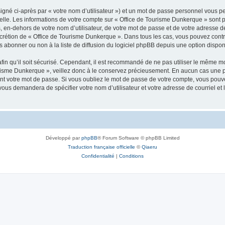
igné ci-après par « votre nom d’utilisateur ») et un mot de passe personnel vous p
elle. Les informations de votre compte sur « Office de Tourisme Dunkerque » sont 
, en-dehors de votre nom d’utilisateur, de votre mot de passe et de votre adresse 
e discrétion de « Office de Tourisme Dunkerque ». Dans tous les cas, vous pouvez con
abonner ou non à la liste de diffusion du logiciel phpBB depuis une option dispon
afin qu’il soit sécurisé. Cependant, il est recommandé de ne pas utiliser le même mot
urisme Dunkerque », veillez donc à le conservez précieusement. En aucun cas une 
t votre mot de passe. Si vous oubliez le mot de passe de votre compte, vous pouvez
 vous demandera de spécifier votre nom d’utilisateur et votre adresse de courriel e
Développé par
phpBB
® Forum Software © phpBB Limited
Traduction française officielle
©
Qiaeru
Confidentialité
|
Conditions