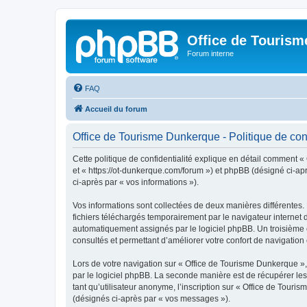
Office de Touris
Forum interne
FAQ
Accueil du forum
Office de Tourisme Dunkerque - Politique de conf
Cette politique de confidentialité explique en détail comment «
et « https://ot-dunkerque.com/forum ») et phpBB (désigné ci-aprè
ci-après par « vos informations »).
Vos informations sont collectées de deux manières différentes.
fichiers téléchargés temporairement par le navigateur internet 
automatiquement assignés par le logiciel phpBB. Un troisième co
consultés et permettant d’améliorer votre confort de navigation e
Lors de votre navigation sur « Office de Tourisme Dunkerque 
par le logiciel phpBB. La seconde manière est de récupérer le
tant qu’utilisateur anonyme, l’inscription sur « Office de Tour
(désignés ci-après par « vos messages »).