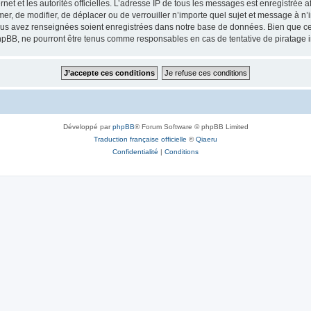
ernet et les autorités officielles. L’adresse IP de tous les messages est enregistrée
imer, de modifier, de déplacer ou de verrouiller n’importe quel sujet et message à 
vous avez renseignées soient enregistrées dans notre base de données. Bien que ces
hpBB, ne pourront être tenus comme responsables en cas de tentative de piratage 
Développé par
phpBB
® Forum Software © phpBB Limited
Traduction française officielle
©
Qiaeru
Confidentialité
|
Conditions