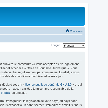
Connexion
Langue :
//ot-dunkerque.com/forum »), vous acceptez d’être légalement
tiliser et accéder à « Office de Tourisme Dunkerque ». Nous
s de vérifier régulièrement par vous-même. En effet, si vous
onsable des conditions modifiées et mises à jour.
ns déclaré sous la «
licence publique générale GNU 2.0
» et qui
ed ne peut en aucun cas être tenu comme responsable de la
de phpBB
(en anglais).
ait transgresser la législation de votre pays, du pays dans
us vous exposez à un bannissement immédiat et définitif et nous