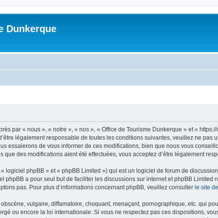
me Dunkerque
ès par « nous », « notre », « nos », « Office de Tourisme Dunkerque » et « https:
’être légalement responsable de toutes les conditions suivantes, veuillez ne pas u
us essaierons de vous informer de ces modifications, bien que nous vous conseillon
s que des modifications aient été effectuées, vous acceptez d’être légalement resp
 logiciel phpBB » et « phpBB Limited ») qui est un logiciel de forum de discussio
iel phpBB a pour seul but de faciliter les discussions sur internet et phpBB Limit
ptons pas. Pour plus d’informations concernant phpBB, veuillez consulter
le site 
obscène, vulgaire, diffamatoire, choquant, menaçant, pornographique, etc. qui pourr
rgé ou encore la loi internationale. Si vous ne respectez pas ces dispositions, vo