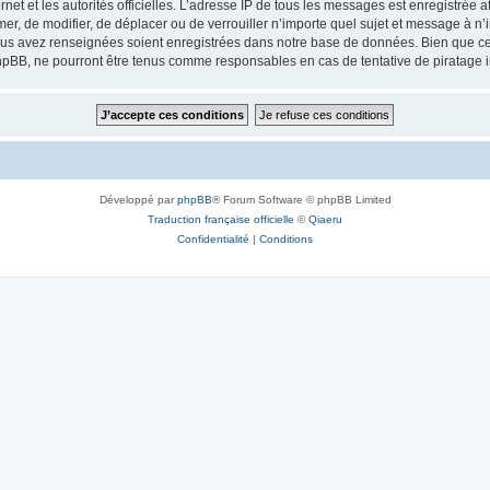
ernet et les autorités officielles. L’adresse IP de tous les messages est enregistrée
imer, de modifier, de déplacer ou de verrouiller n’importe quel sujet et message à 
vous avez renseignées soient enregistrées dans notre base de données. Bien que ces
hpBB, ne pourront être tenus comme responsables en cas de tentative de piratage 
Développé par
phpBB
® Forum Software © phpBB Limited
Traduction française officielle
©
Qiaeru
Confidentialité
|
Conditions