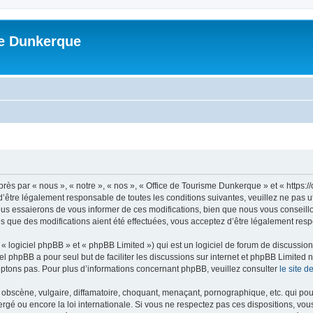
me Dunkerque
ès par « nous », « notre », « nos », « Office de Tourisme Dunkerque » et « https:
’être légalement responsable de toutes les conditions suivantes, veuillez ne pas u
us essaierons de vous informer de ces modifications, bien que nous vous conseillon
s que des modifications aient été effectuées, vous acceptez d’être légalement resp
 logiciel phpBB » et « phpBB Limited ») qui est un logiciel de forum de discussio
iel phpBB a pour seul but de faciliter les discussions sur internet et phpBB Limit
ptons pas. Pour plus d’informations concernant phpBB, veuillez consulter
le site 
obscène, vulgaire, diffamatoire, choquant, menaçant, pornographique, etc. qui pourr
rgé ou encore la loi internationale. Si vous ne respectez pas ces dispositions, vo