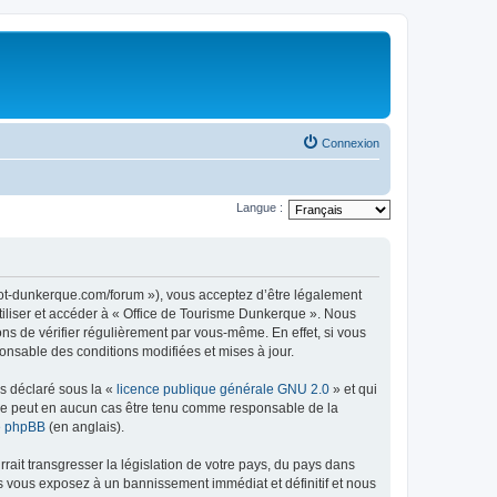
Connexion
Langue :
//ot-dunkerque.com/forum »), vous acceptez d’être légalement
tiliser et accéder à « Office de Tourisme Dunkerque ». Nous
s de vérifier régulièrement par vous-même. En effet, si vous
onsable des conditions modifiées et mises à jour.
ns déclaré sous la «
licence publique générale GNU 2.0
» et qui
ed ne peut en aucun cas être tenu comme responsable de la
de phpBB
(en anglais).
ait transgresser la législation de votre pays, du pays dans
us vous exposez à un bannissement immédiat et définitif et nous