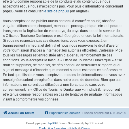
être tenu comme responsable de la conduite et du contenu que nous
acceptons et que nous n’acceptons pas. Pour plus d’informations concernant
phpBB, veuillez consulter
le site de phpBB
(en anglais).
Vous acceptez de ne publier aucun contenu à caractère abusif, obscène,
vulgaire, diffamatoire, choquant, menaçant, pornographique, etc. qui pourrait
transgresser la législation de votre pays, du pays dans lequel le serveur de
« Office de Tourisme Dunkerque » est hébergé ou encore la loi internationale.
Si vous ne respectez pas ces dispositions, vous vous exposez à un
bannissement immédiat et définitif et nous nous réservons le droit d’avertir
votre fournisseur d’accès à internet et les autorités officielles. L’adresse IP de
tous les messages est enregistrée afin d’aider au renforcement de ces
conditions. Vous acceptez le fait que « Office de Tourisme Dunkerque » ait le
droit de supprimer, de modifier, de déplacer ou de verrouiller n’importe quel
sujet et message à n’importe quel moment si nous estimons cela nécessaire.
En tant qu’utilisateur, vous acceptez que toutes les informations que vous avez
renseignées soient enregistrées dans notre base de données. Bien que ces
informations ne seront pas diffusées à une tierce partie sans votre
consentement, ni « Office de Tourisme Dunkerque », ni phpBB, ne pourront
être tenus comme responsables en cas de tentative de piratage informatique
visant à compromettre vos données.
Accueil du forum
Supprimer les cookies
Fuseau horaire sur
UTC+02:00
Développé par
phpBB
® Forum Software © phpBB Limited
Traduction française officielle
©
Qiaeru