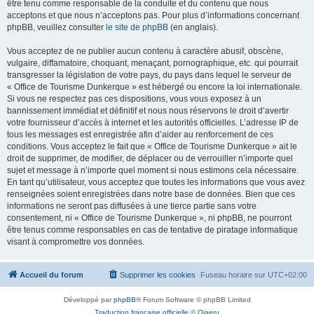
être tenu comme responsable de la conduite et du contenu que nous
acceptons et que nous n’acceptons pas. Pour plus d’informations concernant
phpBB, veuillez consulter
le site de phpBB
(en anglais).
Vous acceptez de ne publier aucun contenu à caractère abusif, obscène,
vulgaire, diffamatoire, choquant, menaçant, pornographique, etc. qui pourrait
transgresser la législation de votre pays, du pays dans lequel le serveur de
« Office de Tourisme Dunkerque » est hébergé ou encore la loi internationale.
Si vous ne respectez pas ces dispositions, vous vous exposez à un
bannissement immédiat et définitif et nous nous réservons le droit d’avertir
votre fournisseur d’accès à internet et les autorités officielles. L’adresse IP de
tous les messages est enregistrée afin d’aider au renforcement de ces
conditions. Vous acceptez le fait que « Office de Tourisme Dunkerque » ait le
droit de supprimer, de modifier, de déplacer ou de verrouiller n’importe quel
sujet et message à n’importe quel moment si nous estimons cela nécessaire.
En tant qu’utilisateur, vous acceptez que toutes les informations que vous avez
renseignées soient enregistrées dans notre base de données. Bien que ces
informations ne seront pas diffusées à une tierce partie sans votre
consentement, ni « Office de Tourisme Dunkerque », ni phpBB, ne pourront
être tenus comme responsables en cas de tentative de piratage informatique
visant à compromettre vos données.
Accueil du forum
Supprimer les cookies
Fuseau horaire sur
UTC+02:00
Développé par
phpBB
® Forum Software © phpBB Limited
Traduction française officielle
©
Qiaeru