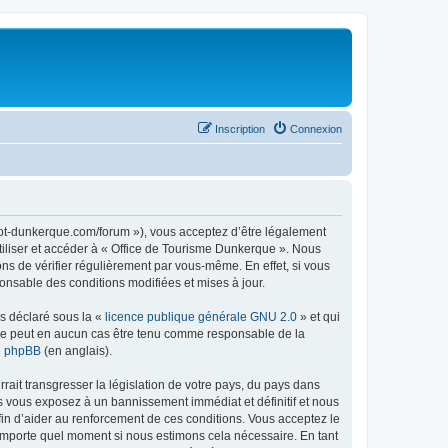
Inscription
Connexion
//ot-dunkerque.com/forum »), vous acceptez d’être légalement
tiliser et accéder à « Office de Tourisme Dunkerque ». Nous
s de vérifier régulièrement par vous-même. En effet, si vous
onsable des conditions modifiées et mises à jour.
ns déclaré sous la «
licence publique générale GNU 2.0
» et qui
ed ne peut en aucun cas être tenu comme responsable de la
de phpBB
(en anglais).
ait transgresser la législation de votre pays, du pays dans
us vous exposez à un bannissement immédiat et définitif et nous
 afin d’aider au renforcement de ces conditions. Vous acceptez le
n’importe quel moment si nous estimons cela nécessaire. En tant