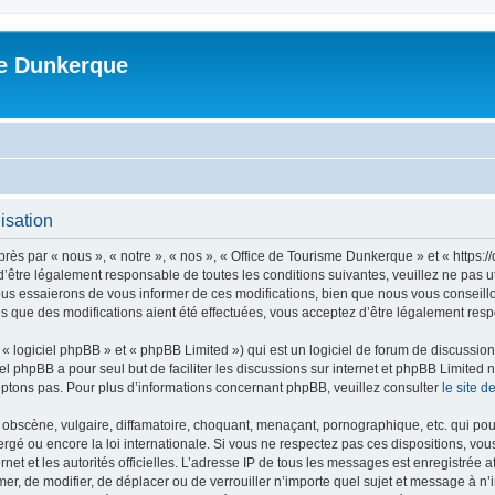
me Dunkerque
isation
ès par « nous », « notre », « nos », « Office de Tourisme Dunkerque » et « https:
’être légalement responsable de toutes les conditions suivantes, veuillez ne pas u
us essaierons de vous informer de ces modifications, bien que nous vous conseillon
s que des modifications aient été effectuées, vous acceptez d’être légalement resp
 logiciel phpBB » et « phpBB Limited ») qui est un logiciel de forum de discussio
iel phpBB a pour seul but de faciliter les discussions sur internet et phpBB Limit
ptons pas. Pour plus d’informations concernant phpBB, veuillez consulter
le site 
obscène, vulgaire, diffamatoire, choquant, menaçant, pornographique, etc. qui pourr
rgé ou encore la loi internationale. Si vous ne respectez pas ces dispositions, vo
ernet et les autorités officielles. L’adresse IP de tous les messages est enregistrée
imer, de modifier, de déplacer ou de verrouiller n’importe quel sujet et message à 