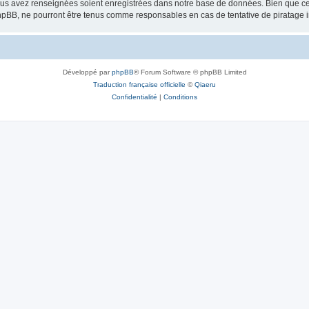
vous avez renseignées soient enregistrées dans notre base de données. Bien que ces
hpBB, ne pourront être tenus comme responsables en cas de tentative de piratage 
Développé par
phpBB
® Forum Software © phpBB Limited
Traduction française officielle
©
Qiaeru
Confidentialité
|
Conditions