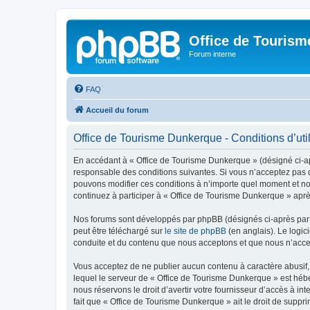
Office de Touris
Forum interne
FAQ
Accueil du forum
Office de Tourisme Dunkerque - Conditions d’util
En accédant à « Office de Tourisme Dunkerque » (désigné ci-apr
responsable des conditions suivantes. Si vous n’acceptez pas d
pouvons modifier ces conditions à n’importe quel moment et no
continuez à participer à « Office de Tourisme Dunkerque » aprè
Nos forums sont développés par phpBB (désignés ci-après par «
peut être téléchargé sur
le site de phpBB
(en anglais). Le logic
conduite et du contenu que nous acceptons et que nous n’acce
Vous acceptez de ne publier aucun contenu à caractère abusif, 
lequel le serveur de « Office de Tourisme Dunkerque » est hébe
nous réservons le droit d’avertir votre fournisseur d’accès à int
fait que « Office de Tourisme Dunkerque » ait le droit de suppr