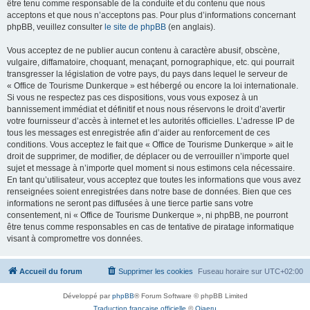
être tenu comme responsable de la conduite et du contenu que nous
acceptons et que nous n’acceptons pas. Pour plus d’informations concernant
phpBB, veuillez consulter
le site de phpBB
(en anglais).
Vous acceptez de ne publier aucun contenu à caractère abusif, obscène,
vulgaire, diffamatoire, choquant, menaçant, pornographique, etc. qui pourrait
transgresser la législation de votre pays, du pays dans lequel le serveur de
« Office de Tourisme Dunkerque » est hébergé ou encore la loi internationale.
Si vous ne respectez pas ces dispositions, vous vous exposez à un
bannissement immédiat et définitif et nous nous réservons le droit d’avertir
votre fournisseur d’accès à internet et les autorités officielles. L’adresse IP de
tous les messages est enregistrée afin d’aider au renforcement de ces
conditions. Vous acceptez le fait que « Office de Tourisme Dunkerque » ait le
droit de supprimer, de modifier, de déplacer ou de verrouiller n’importe quel
sujet et message à n’importe quel moment si nous estimons cela nécessaire.
En tant qu’utilisateur, vous acceptez que toutes les informations que vous avez
renseignées soient enregistrées dans notre base de données. Bien que ces
informations ne seront pas diffusées à une tierce partie sans votre
consentement, ni « Office de Tourisme Dunkerque », ni phpBB, ne pourront
être tenus comme responsables en cas de tentative de piratage informatique
visant à compromettre vos données.
Accueil du forum
Supprimer les cookies
Fuseau horaire sur
UTC+02:00
Développé par
phpBB
® Forum Software © phpBB Limited
Traduction française officielle
©
Qiaeru