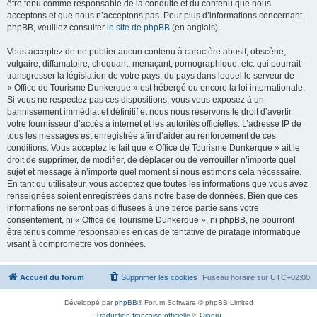
être tenu comme responsable de la conduite et du contenu que nous
acceptons et que nous n’acceptons pas. Pour plus d’informations concernant
phpBB, veuillez consulter
le site de phpBB
(en anglais).
Vous acceptez de ne publier aucun contenu à caractère abusif, obscène,
vulgaire, diffamatoire, choquant, menaçant, pornographique, etc. qui pourrait
transgresser la législation de votre pays, du pays dans lequel le serveur de
« Office de Tourisme Dunkerque » est hébergé ou encore la loi internationale.
Si vous ne respectez pas ces dispositions, vous vous exposez à un
bannissement immédiat et définitif et nous nous réservons le droit d’avertir
votre fournisseur d’accès à internet et les autorités officielles. L’adresse IP de
tous les messages est enregistrée afin d’aider au renforcement de ces
conditions. Vous acceptez le fait que « Office de Tourisme Dunkerque » ait le
droit de supprimer, de modifier, de déplacer ou de verrouiller n’importe quel
sujet et message à n’importe quel moment si nous estimons cela nécessaire.
En tant qu’utilisateur, vous acceptez que toutes les informations que vous avez
renseignées soient enregistrées dans notre base de données. Bien que ces
informations ne seront pas diffusées à une tierce partie sans votre
consentement, ni « Office de Tourisme Dunkerque », ni phpBB, ne pourront
être tenus comme responsables en cas de tentative de piratage informatique
visant à compromettre vos données.
Accueil du forum
Supprimer les cookies
Fuseau horaire sur
UTC+02:00
Développé par
phpBB
® Forum Software © phpBB Limited
Traduction française officielle
©
Qiaeru