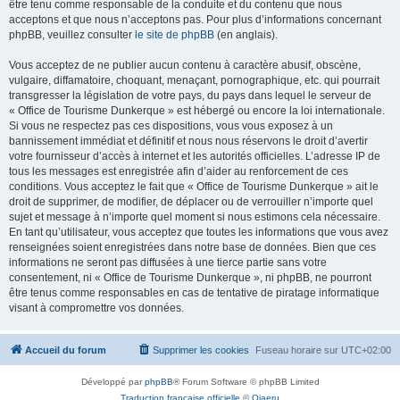
être tenu comme responsable de la conduite et du contenu que nous
acceptons et que nous n’acceptons pas. Pour plus d’informations concernant
phpBB, veuillez consulter
le site de phpBB
(en anglais).
Vous acceptez de ne publier aucun contenu à caractère abusif, obscène,
vulgaire, diffamatoire, choquant, menaçant, pornographique, etc. qui pourrait
transgresser la législation de votre pays, du pays dans lequel le serveur de
« Office de Tourisme Dunkerque » est hébergé ou encore la loi internationale.
Si vous ne respectez pas ces dispositions, vous vous exposez à un
bannissement immédiat et définitif et nous nous réservons le droit d’avertir
votre fournisseur d’accès à internet et les autorités officielles. L’adresse IP de
tous les messages est enregistrée afin d’aider au renforcement de ces
conditions. Vous acceptez le fait que « Office de Tourisme Dunkerque » ait le
droit de supprimer, de modifier, de déplacer ou de verrouiller n’importe quel
sujet et message à n’importe quel moment si nous estimons cela nécessaire.
En tant qu’utilisateur, vous acceptez que toutes les informations que vous avez
renseignées soient enregistrées dans notre base de données. Bien que ces
informations ne seront pas diffusées à une tierce partie sans votre
consentement, ni « Office de Tourisme Dunkerque », ni phpBB, ne pourront
être tenus comme responsables en cas de tentative de piratage informatique
visant à compromettre vos données.
Accueil du forum
Supprimer les cookies
Fuseau horaire sur
UTC+02:00
Développé par
phpBB
® Forum Software © phpBB Limited
Traduction française officielle
©
Qiaeru