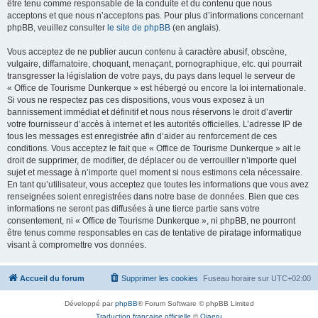
être tenu comme responsable de la conduite et du contenu que nous
acceptons et que nous n’acceptons pas. Pour plus d’informations concernant
phpBB, veuillez consulter
le site de phpBB
(en anglais).
Vous acceptez de ne publier aucun contenu à caractère abusif, obscène,
vulgaire, diffamatoire, choquant, menaçant, pornographique, etc. qui pourrait
transgresser la législation de votre pays, du pays dans lequel le serveur de
« Office de Tourisme Dunkerque » est hébergé ou encore la loi internationale.
Si vous ne respectez pas ces dispositions, vous vous exposez à un
bannissement immédiat et définitif et nous nous réservons le droit d’avertir
votre fournisseur d’accès à internet et les autorités officielles. L’adresse IP de
tous les messages est enregistrée afin d’aider au renforcement de ces
conditions. Vous acceptez le fait que « Office de Tourisme Dunkerque » ait le
droit de supprimer, de modifier, de déplacer ou de verrouiller n’importe quel
sujet et message à n’importe quel moment si nous estimons cela nécessaire.
En tant qu’utilisateur, vous acceptez que toutes les informations que vous avez
renseignées soient enregistrées dans notre base de données. Bien que ces
informations ne seront pas diffusées à une tierce partie sans votre
consentement, ni « Office de Tourisme Dunkerque », ni phpBB, ne pourront
être tenus comme responsables en cas de tentative de piratage informatique
visant à compromettre vos données.
Accueil du forum
Supprimer les cookies
Fuseau horaire sur
UTC+02:00
Développé par
phpBB
® Forum Software © phpBB Limited
Traduction française officielle
©
Qiaeru