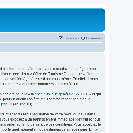
Inscription
Connexion
//ot-dunkerque.com/forum »), vous acceptez d’être légalement
tiliser et accéder à « Office de Tourisme Dunkerque ». Nous
s de vérifier régulièrement par vous-même. En effet, si vous
onsable des conditions modifiées et mises à jour.
ns déclaré sous la «
licence publique générale GNU 2.0
» et qui
ed ne peut en aucun cas être tenu comme responsable de la
de phpBB
(en anglais).
ait transgresser la législation de votre pays, du pays dans
us vous exposez à un bannissement immédiat et définitif et nous
 afin d’aider au renforcement de ces conditions. Vous acceptez le
n’importe quel moment si nous estimons cela nécessaire. En tant