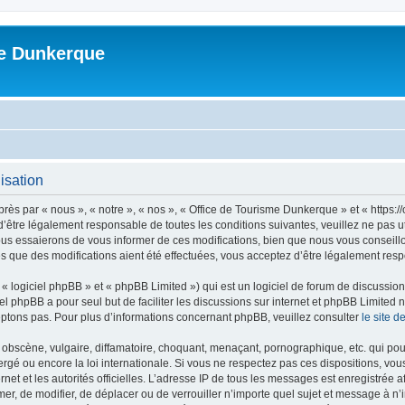
me Dunkerque
isation
ès par « nous », « notre », « nos », « Office de Tourisme Dunkerque » et « https:
’être légalement responsable de toutes les conditions suivantes, veuillez ne pas u
us essaierons de vous informer de ces modifications, bien que nous vous conseillon
s que des modifications aient été effectuées, vous acceptez d’être légalement resp
 logiciel phpBB » et « phpBB Limited ») qui est un logiciel de forum de discussio
iel phpBB a pour seul but de faciliter les discussions sur internet et phpBB Limit
ptons pas. Pour plus d’informations concernant phpBB, veuillez consulter
le site 
obscène, vulgaire, diffamatoire, choquant, menaçant, pornographique, etc. qui pourr
rgé ou encore la loi internationale. Si vous ne respectez pas ces dispositions, vo
ernet et les autorités officielles. L’adresse IP de tous les messages est enregistrée
imer, de modifier, de déplacer ou de verrouiller n’importe quel sujet et message à 