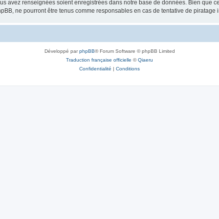
vous avez renseignées soient enregistrées dans notre base de données. Bien que ces
hpBB, ne pourront être tenus comme responsables en cas de tentative de piratage 
Développé par
phpBB
® Forum Software © phpBB Limited
Traduction française officielle
©
Qiaeru
Confidentialité
|
Conditions