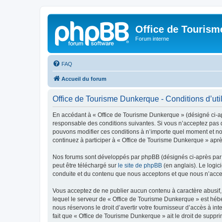
Office de Touris
Forum interne
FAQ
Accueil du forum
Office de Tourisme Dunkerque - Conditions d’util
En accédant à « Office de Tourisme Dunkerque » (désigné ci-apr
responsable des conditions suivantes. Si vous n’acceptez pas d
pouvons modifier ces conditions à n’importe quel moment et no
continuez à participer à « Office de Tourisme Dunkerque » aprè
Nos forums sont développés par phpBB (désignés ci-après par «
peut être téléchargé sur
le site de phpBB
(en anglais). Le logic
conduite et du contenu que nous acceptons et que nous n’acce
Vous acceptez de ne publier aucun contenu à caractère abusif, 
lequel le serveur de « Office de Tourisme Dunkerque » est hébe
nous réservons le droit d’avertir votre fournisseur d’accès à int
fait que « Office de Tourisme Dunkerque » ait le droit de suppr