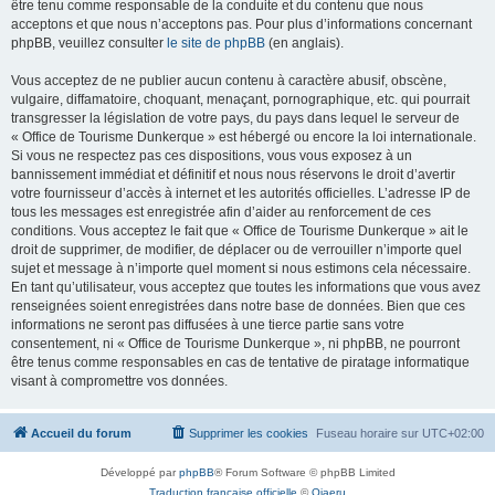
être tenu comme responsable de la conduite et du contenu que nous
acceptons et que nous n’acceptons pas. Pour plus d’informations concernant
phpBB, veuillez consulter
le site de phpBB
(en anglais).
Vous acceptez de ne publier aucun contenu à caractère abusif, obscène,
vulgaire, diffamatoire, choquant, menaçant, pornographique, etc. qui pourrait
transgresser la législation de votre pays, du pays dans lequel le serveur de
« Office de Tourisme Dunkerque » est hébergé ou encore la loi internationale.
Si vous ne respectez pas ces dispositions, vous vous exposez à un
bannissement immédiat et définitif et nous nous réservons le droit d’avertir
votre fournisseur d’accès à internet et les autorités officielles. L’adresse IP de
tous les messages est enregistrée afin d’aider au renforcement de ces
conditions. Vous acceptez le fait que « Office de Tourisme Dunkerque » ait le
droit de supprimer, de modifier, de déplacer ou de verrouiller n’importe quel
sujet et message à n’importe quel moment si nous estimons cela nécessaire.
En tant qu’utilisateur, vous acceptez que toutes les informations que vous avez
renseignées soient enregistrées dans notre base de données. Bien que ces
informations ne seront pas diffusées à une tierce partie sans votre
consentement, ni « Office de Tourisme Dunkerque », ni phpBB, ne pourront
être tenus comme responsables en cas de tentative de piratage informatique
visant à compromettre vos données.
Accueil du forum
Supprimer les cookies
Fuseau horaire sur
UTC+02:00
Développé par
phpBB
® Forum Software © phpBB Limited
Traduction française officielle
©
Qiaeru