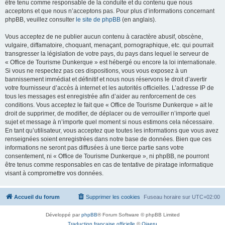
être tenu comme responsable de la conduite et du contenu que nous
acceptons et que nous n’acceptons pas. Pour plus d’informations concernant
phpBB, veuillez consulter
le site de phpBB
(en anglais).
Vous acceptez de ne publier aucun contenu à caractère abusif, obscène,
vulgaire, diffamatoire, choquant, menaçant, pornographique, etc. qui pourrait
transgresser la législation de votre pays, du pays dans lequel le serveur de
« Office de Tourisme Dunkerque » est hébergé ou encore la loi internationale.
Si vous ne respectez pas ces dispositions, vous vous exposez à un
bannissement immédiat et définitif et nous nous réservons le droit d’avertir
votre fournisseur d’accès à internet et les autorités officielles. L’adresse IP de
tous les messages est enregistrée afin d’aider au renforcement de ces
conditions. Vous acceptez le fait que « Office de Tourisme Dunkerque » ait le
droit de supprimer, de modifier, de déplacer ou de verrouiller n’importe quel
sujet et message à n’importe quel moment si nous estimons cela nécessaire.
En tant qu’utilisateur, vous acceptez que toutes les informations que vous avez
renseignées soient enregistrées dans notre base de données. Bien que ces
informations ne seront pas diffusées à une tierce partie sans votre
consentement, ni « Office de Tourisme Dunkerque », ni phpBB, ne pourront
être tenus comme responsables en cas de tentative de piratage informatique
visant à compromettre vos données.
Accueil du forum
Supprimer les cookies
Fuseau horaire sur
UTC+02:00
Développé par
phpBB
® Forum Software © phpBB Limited
Traduction française officielle
©
Qiaeru