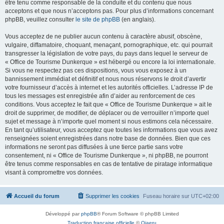
être tenu comme responsable de la conduite et du contenu que nous
acceptons et que nous n’acceptons pas. Pour plus d’informations concernant
phpBB, veuillez consulter
le site de phpBB
(en anglais).
Vous acceptez de ne publier aucun contenu à caractère abusif, obscène,
vulgaire, diffamatoire, choquant, menaçant, pornographique, etc. qui pourrait
transgresser la législation de votre pays, du pays dans lequel le serveur de
« Office de Tourisme Dunkerque » est hébergé ou encore la loi internationale.
Si vous ne respectez pas ces dispositions, vous vous exposez à un
bannissement immédiat et définitif et nous nous réservons le droit d’avertir
votre fournisseur d’accès à internet et les autorités officielles. L’adresse IP de
tous les messages est enregistrée afin d’aider au renforcement de ces
conditions. Vous acceptez le fait que « Office de Tourisme Dunkerque » ait le
droit de supprimer, de modifier, de déplacer ou de verrouiller n’importe quel
sujet et message à n’importe quel moment si nous estimons cela nécessaire.
En tant qu’utilisateur, vous acceptez que toutes les informations que vous avez
renseignées soient enregistrées dans notre base de données. Bien que ces
informations ne seront pas diffusées à une tierce partie sans votre
consentement, ni « Office de Tourisme Dunkerque », ni phpBB, ne pourront
être tenus comme responsables en cas de tentative de piratage informatique
visant à compromettre vos données.
Accueil du forum
Supprimer les cookies
Fuseau horaire sur
UTC+02:00
Développé par
phpBB
® Forum Software © phpBB Limited
Traduction française officielle
©
Qiaeru