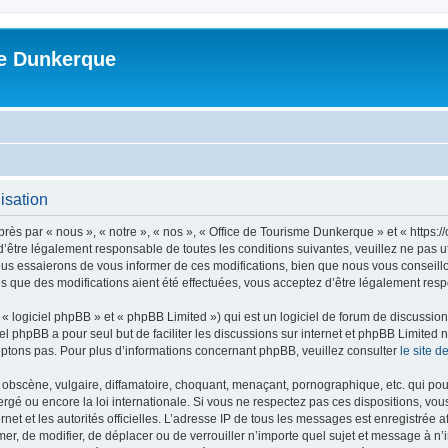
me Dunkerque
isation
ès par « nous », « notre », « nos », « Office de Tourisme Dunkerque » et « https:
’être légalement responsable de toutes les conditions suivantes, veuillez ne pas u
us essaierons de vous informer de ces modifications, bien que nous vous conseillon
s que des modifications aient été effectuées, vous acceptez d’être légalement resp
 logiciel phpBB » et « phpBB Limited ») qui est un logiciel de forum de discussio
iel phpBB a pour seul but de faciliter les discussions sur internet et phpBB Limit
ptons pas. Pour plus d’informations concernant phpBB, veuillez consulter
le site 
obscène, vulgaire, diffamatoire, choquant, menaçant, pornographique, etc. qui pourr
rgé ou encore la loi internationale. Si vous ne respectez pas ces dispositions, vo
ernet et les autorités officielles. L’adresse IP de tous les messages est enregistrée
imer, de modifier, de déplacer ou de verrouiller n’importe quel sujet et message à 