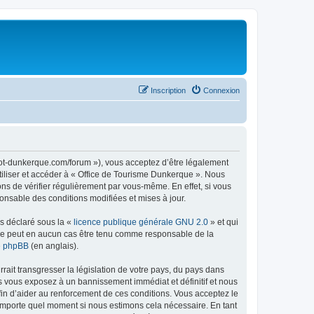
Inscription
Connexion
//ot-dunkerque.com/forum »), vous acceptez d’être légalement
tiliser et accéder à « Office de Tourisme Dunkerque ». Nous
s de vérifier régulièrement par vous-même. En effet, si vous
onsable des conditions modifiées et mises à jour.
ns déclaré sous la «
licence publique générale GNU 2.0
» et qui
ed ne peut en aucun cas être tenu comme responsable de la
de phpBB
(en anglais).
ait transgresser la législation de votre pays, du pays dans
us vous exposez à un bannissement immédiat et définitif et nous
 afin d’aider au renforcement de ces conditions. Vous acceptez le
n’importe quel moment si nous estimons cela nécessaire. En tant