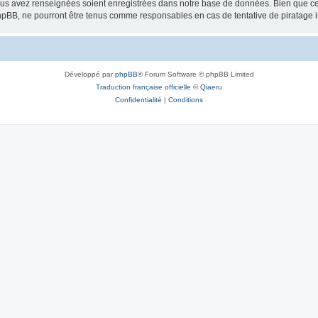
vous avez renseignées soient enregistrées dans notre base de données. Bien que ces
hpBB, ne pourront être tenus comme responsables en cas de tentative de piratage 
Développé par
phpBB
® Forum Software © phpBB Limited
Traduction française officielle
©
Qiaeru
Confidentialité
|
Conditions