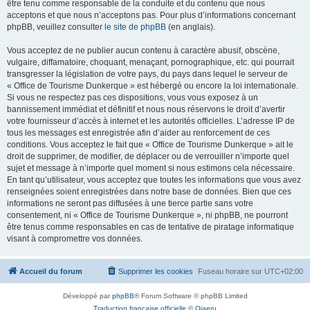
être tenu comme responsable de la conduite et du contenu que nous
acceptons et que nous n’acceptons pas. Pour plus d’informations concernant
phpBB, veuillez consulter
le site de phpBB
(en anglais).
Vous acceptez de ne publier aucun contenu à caractère abusif, obscène,
vulgaire, diffamatoire, choquant, menaçant, pornographique, etc. qui pourrait
transgresser la législation de votre pays, du pays dans lequel le serveur de
« Office de Tourisme Dunkerque » est hébergé ou encore la loi internationale.
Si vous ne respectez pas ces dispositions, vous vous exposez à un
bannissement immédiat et définitif et nous nous réservons le droit d’avertir
votre fournisseur d’accès à internet et les autorités officielles. L’adresse IP de
tous les messages est enregistrée afin d’aider au renforcement de ces
conditions. Vous acceptez le fait que « Office de Tourisme Dunkerque » ait le
droit de supprimer, de modifier, de déplacer ou de verrouiller n’importe quel
sujet et message à n’importe quel moment si nous estimons cela nécessaire.
En tant qu’utilisateur, vous acceptez que toutes les informations que vous avez
renseignées soient enregistrées dans notre base de données. Bien que ces
informations ne seront pas diffusées à une tierce partie sans votre
consentement, ni « Office de Tourisme Dunkerque », ni phpBB, ne pourront
être tenus comme responsables en cas de tentative de piratage informatique
visant à compromettre vos données.
Accueil du forum
Supprimer les cookies
Fuseau horaire sur
UTC+02:00
Développé par
phpBB
® Forum Software © phpBB Limited
Traduction française officielle
©
Qiaeru