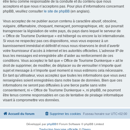
être tenu comme responsable de la conduite et du contenu que nous
acceptons et que nous n’acceptons pas. Pour plus d’informations concernant
phpBB, veuillez consulter
le site de phpBB
(en anglais).
Vous acceptez de ne publier aucun contenu à caractère abusif, obscène,
vulgaire, diffamatoire, choquant, menaçant, pornographique, etc. qui pourrait
transgresser la législation de votre pays, du pays dans lequel le serveur de
« Office de Tourisme Dunkerque » est hébergé ou encore la loi internationale.
Si vous ne respectez pas ces dispositions, vous vous exposez à un
bannissement immédiat et définitif et nous nous réservons le droit d’avertir
votre fournisseur d’accès à internet et les autorités officielles. L’adresse IP de
tous les messages est enregistrée afin d’aider au renforcement de ces
conditions. Vous acceptez le fait que « Office de Tourisme Dunkerque » ait le
droit de supprimer, de modifier, de déplacer ou de verrouiller n’importe quel
sujet et message à n’importe quel moment si nous estimons cela nécessaire.
En tant qu’utilisateur, vous acceptez que toutes les informations que vous avez
renseignées soient enregistrées dans notre base de données. Bien que ces
informations ne seront pas diffusées à une tierce partie sans votre
consentement, ni « Office de Tourisme Dunkerque », ni phpBB, ne pourront
être tenus comme responsables en cas de tentative de piratage informatique
visant à compromettre vos données.
Accueil du forum
Supprimer les cookies
Fuseau horaire sur
UTC+02:00
Développé par
phpBB
® Forum Software © phpBB Limited
Traduction française officielle
©
Qiaeru